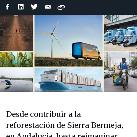
Compartir
Compartir
Compartir
Compartir
Copy
en
en
en
por
Facebook
LinkedIn
Twitter
correo
electrónico
Desde contribuir a la
reforestación de Sierra Bermeja,
en Andalucía, hasta reimaginar