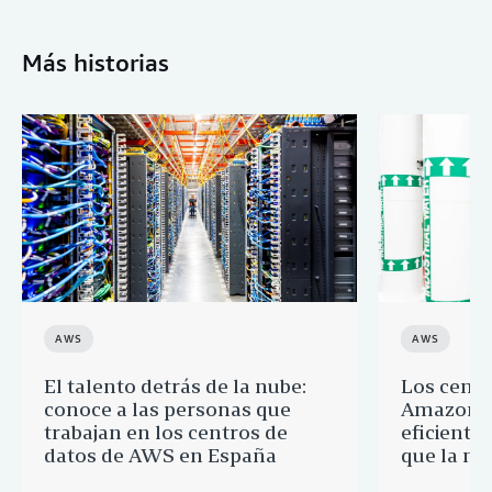
Más historias
AWS
AWS
El talento detrás de la nube:
Los centr
conoce a las personas que
Amazon s
trabajan en los centros de
eficientes
datos de AWS en España
que la me