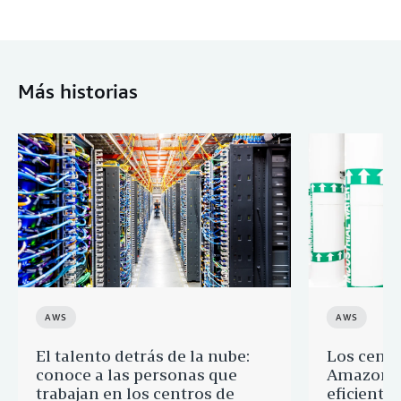
Más historias
AWS
AWS
El talento detrás de la nube:
Los centr
conoce a las personas que
Amazon s
trabajan en los centros de
eficientes