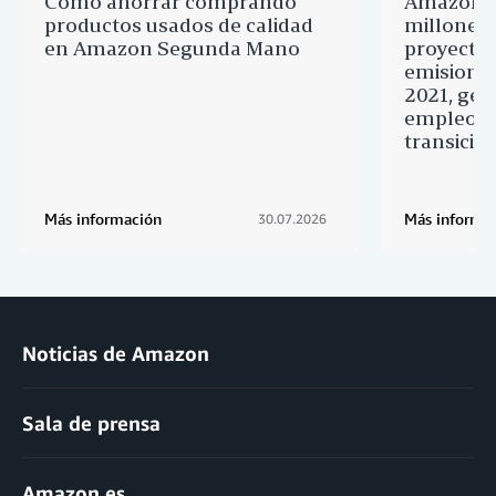
Cómo ahorrar comprando
Amazon h
productos usados de calidad
millones 
en Amazon Segunda Mano
proyectos
emisione
2021, gen
empleos y
transició
Más información
Más informa
30.07.2026
Noticias de Amazon
Sala de prensa
Amazon.es