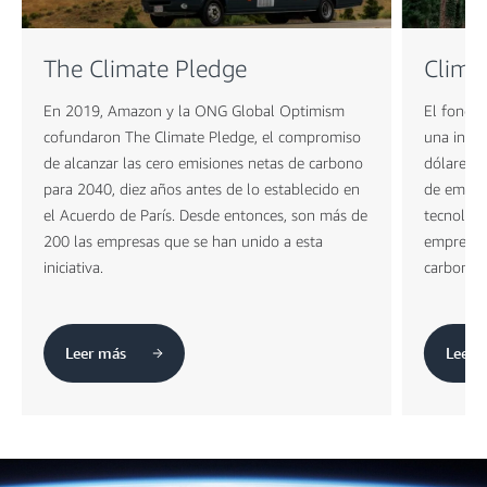
The Climate Pledge
Clima
En 2019, Amazon y la ONG Global Optimism
El fondo 
cofundaron The Climate Pledge, el compromiso
una inver
de alcanzar las cero emisiones netas de carbono
dólares, 
para 2040, diez años antes de lo establecido en
de empres
el Acuerdo de París. Desde entonces, son más de
tecnolog
200 las empresas que se han unido a esta
empresas 
iniciativa.
carbono.
Leer más
Leer 