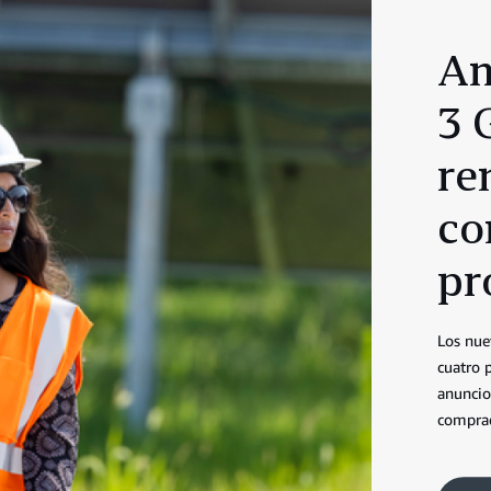
Am
3 
re
co
pr
Los nue
cuatro p
anuncio
comprad