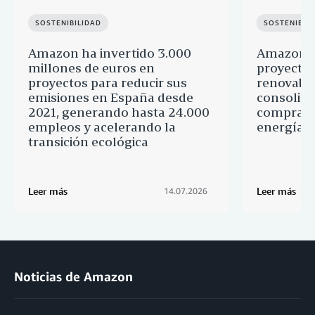
SOSTENIBILIDAD
SOSTENIBIL
Amazon ha invertido 3.000
Amazon a
millones de euros en
proyectos
proyectos para reducir sus
renovable
emisiones en España desde
consolid
2021, generando hasta 24.000
comprado
empleos y acelerando la
energía l
transición ecológica
Leer más
Leer más
14.07.2026
Noticias de Amazon