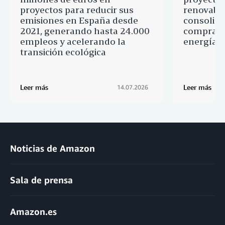
proyectos para reducir sus
renovable
emisiones en España desde
consolid
2021, generando hasta 24.000
comprado
empleos y acelerando la
energía l
transición ecológica
Leer más
Leer más
14.07.2026
Noticias de Amazon
Sala de prensa
Amazon.es