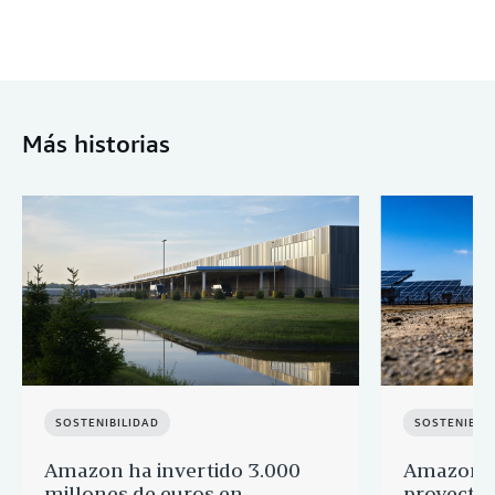
Más historias
SOSTENIBILIDAD
SOSTENIBIL
Amazon ha invertido 3.000
Amazon a
millones de euros en
proyectos