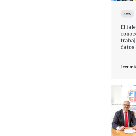
AWS
El tal
conoce
trabaj
datos
Leer má