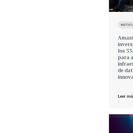
NOTICI
Amazo
invers
los 33
para 
infrae
de dat
innova
Leer má