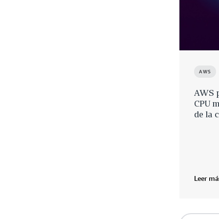
AWS
AWS p
CPU má
de la
Leer má