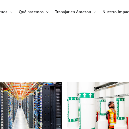
omos
Qué hacemos
Trabajar en Amazon
Nuestro impac
Expandir
Expandir
Expandir