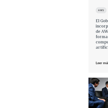
AWS
El Gob
incorp
de AW
forma
comput
artifi
Leer má