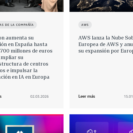
AS DE LA COMPAÑÍA
AWS
n aumenta su
AWS lanza la Nube So
ión en España hasta
Europea de AWS y anu
.700 millones de euros
su expansión por Euro
ampliar su
structura de centros
os e impulsar la
ción en IA en Europa
s
Leer más
02.03.2026
15.01