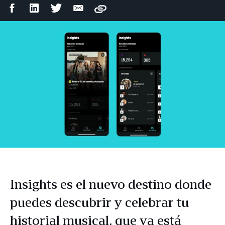
Compartir
Compartir
Compartir
Compartir
Copy
en
en
en
por
Facebook
LinkedIn
Twitter
correo
electrónico
Insights es el nuevo destino donde
puedes descubrir y celebrar tu
historial musical, que ya está