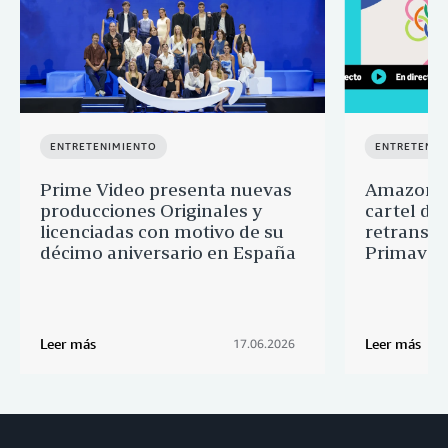
ENTRETENIMIENTO
ENTRETENIM
Prime Video presenta nuevas
Amazon M
producciones Originales y
cartel de 
licenciadas con motivo de su
retransmi
décimo aniversario en España
Primaver
Leer más
Leer más
17.06.2026