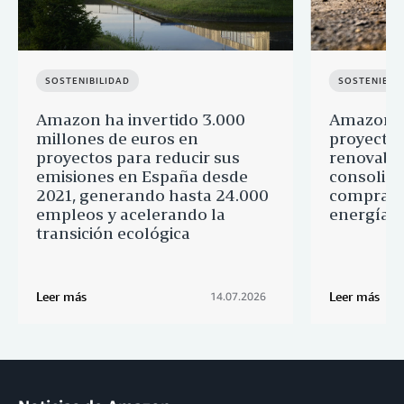
SOSTENIBILIDAD
SOSTENIBIL
Amazon ha invertido 3.000
Amazon a
millones de euros en
proyectos
proyectos para reducir sus
renovable
emisiones en España desde
consolid
2021, generando hasta 24.000
comprado
empleos y acelerando la
energía l
transición ecológica
Leer más
Leer más
14.07.2026