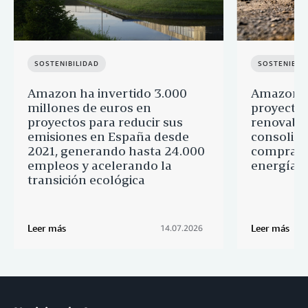
SOSTENIBILIDAD
SOSTENIBIL
Amazon ha invertido 3.000
Amazon a
millones de euros en
proyectos
proyectos para reducir sus
renovable
emisiones en España desde
consolid
2021, generando hasta 24.000
comprado
empleos y acelerando la
energía l
transición ecológica
Leer más
Leer más
14.07.2026