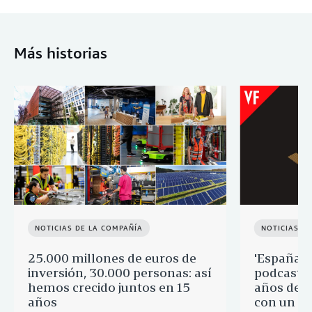
Más historias
NOTICIAS DE LA COMPAÑÍA
NOTICIAS D
25.000 millones de euros de
'España p
inversión, 30.000 personas: así
podcast q
hemos crecido juntos en 15
años de 
años
con un re