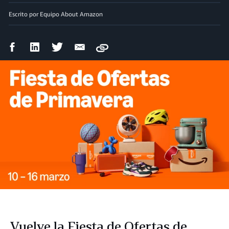
Escrito por Equipo About Amazon
Compartir
Compartir
Compartir
Compartir
Copy
en
en
en
por
Facebook
LinkedIn
Twitter
correo
electrónico
Vuelve la Fiesta de Ofertas de