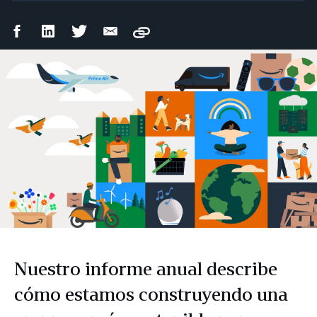
Compartir
Compartir
Compartir
Compartir
Copy
en
en
en
por
Facebook
LinkedIn
Twitter
correo
electrónico
Nuestro informe anual describe
cómo estamos construyendo una