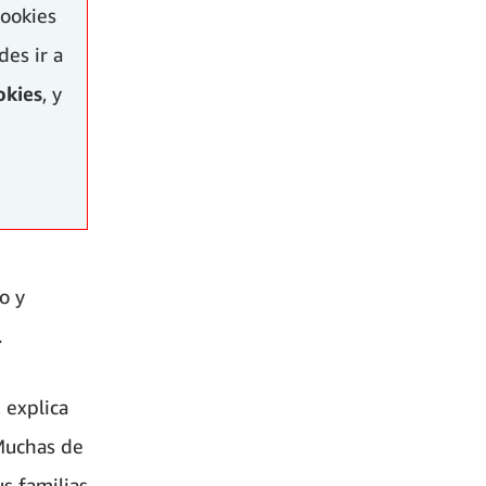
cookies
es ir a
okies
, y
o y
.
 explica
“Muchas de
s familias