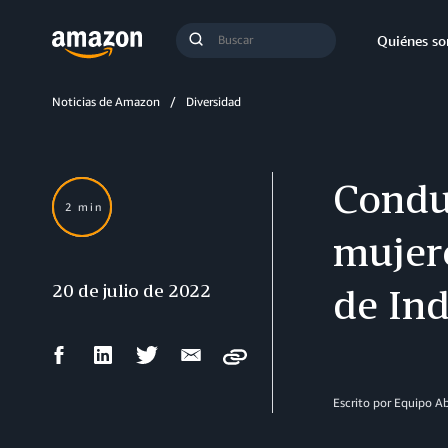
Búsqueda
Quiénes s
Enviar
búsqueda
Noticias de Amazon
Diversidad
Conduc
2 min
mujer
20 de julio de 2022
de Ind
Compartir
Compartir
Compartir
Compartir
Copy
en
en
en
por
Facebook
LinkedIn
Twitter
correo
Escrito por Equipo 
electrónico