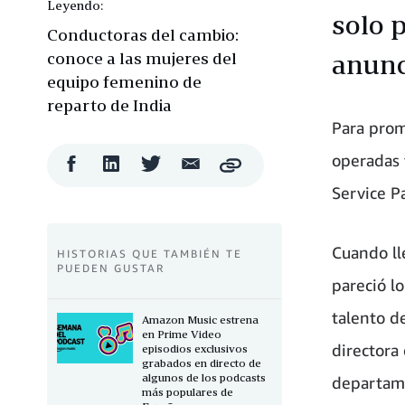
Leyendo:
solo 
Conductoras del cambio:
conoce a las mujeres del
anunc
equipo femenino de
reparto de India
Para prom
operadas 
Compartir
Compartir
Compartir
Compartir
Copy
en
en
en
por
Service P
Facebook
LinkedIn
Twitter
correo
electrónico
Cuando ll
HISTORIAS QUE TAMBIÉN TE
PUEDEN GUSTAR
pareció l
talento de
Amazon Music estrena
en Prime Video
directora 
episodios exclusivos
grabados en directo de
algunos de los podcasts
departame
más populares de