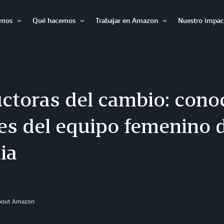
omos
Qué hacemos
Trabajar en Amazon
Nuestro impac
Expandir
Expandir
Expandir
toras del cambio: conoc
es del equipo femenino 
ia
About Amazon