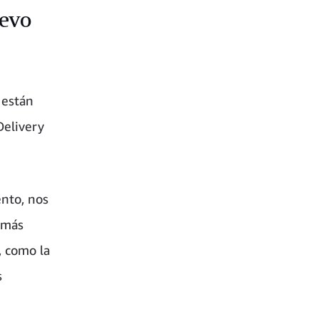
uevo
 están
Delivery
nto, nos
 más
, como la
s