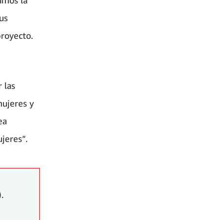
us
proyecto.
 las
mujeres y
ea
jeres”.
).