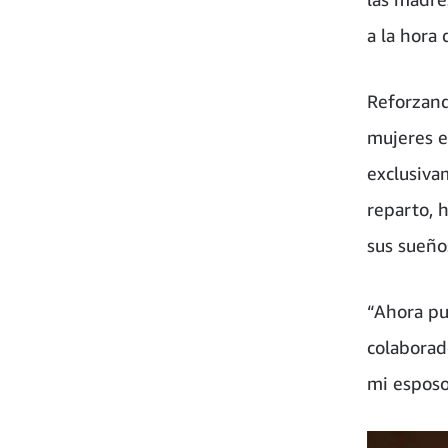
a la hora 
Reforzand
mujeres e
exclusiva
reparto, 
sus sueño
“Ahora pu
colaborad
mi esposo