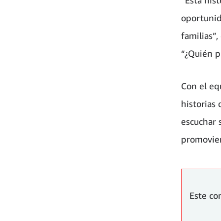
oportunid
familias”,
“¿Quién p
Con el eq
historias 
escuchar 
promovien
Este co