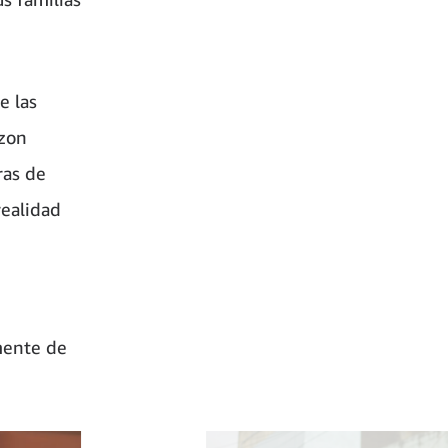
e las
azon
ras de
realidad
mente de