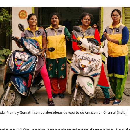
eda, Prema y Gomathi son colaboradoras de reparto de Amazon en Chennai (India).
toria es 100% sobre empoderamiento femenino. Les d