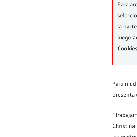
Para ac
selecc
la parte
luego
a
Cookies
Para much
presenta 
“Trabajamo
Christina
las madre