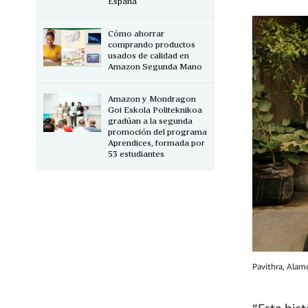
España
Cómo ahorrar
comprando productos
usados de calidad en
Amazon Segunda Mano
Amazon y Mondragon
Goi Eskola Politeknikoa
gradúan a la segunda
promoción del programa
Aprendices, formada por
53 estudiantes
Pavithra, Alam
“Esta his