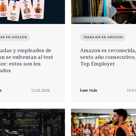
JAR EN AMAZON
TRABAJAR EN AMAZON
adas y empleados de
Amazon es reconocida,
 se enfrentan al test
sexto año consecutivo
or: estos son los
Top Employer
tados
s
Leer más
12.02.2026
15.01