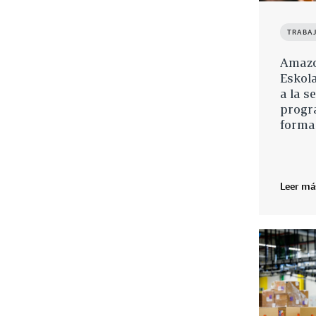
TRABA
Amazo
Eskol
a la s
progr
forma
Leer má