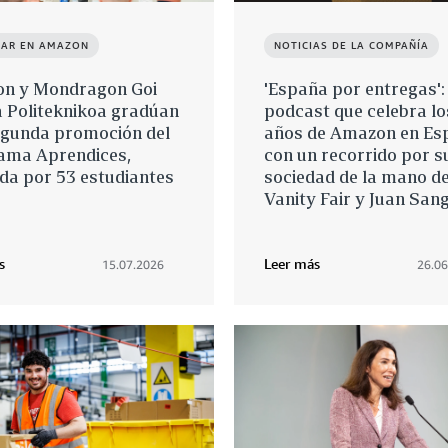
JAR EN AMAZON
NOTICIAS DE LA COMPAÑÍA
n y Mondragon Goi
'España por entregas': 
a Politeknikoa gradúan
podcast que celebra lo
egunda promoción del
años de Amazon en Es
ama Aprendices,
con un recorrido por s
da por 53 estudiantes
sociedad de la mano d
Vanity Fair y Juan San
s
Leer más
15.07.2026
26.06