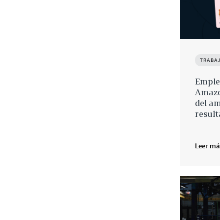
TRABA
Emple
Amazon
del am
resul
Leer má