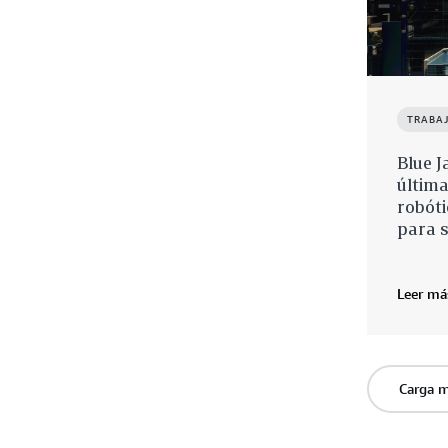
TRABA
Blue J
última
robót
para 
Leer má
Carga 