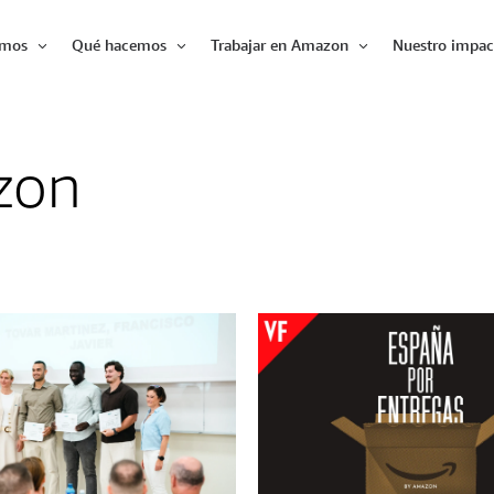
omos
Qué hacemos
Trabajar en Amazon
Nuestro impac
Expandir
Expandir
Expandir
zon