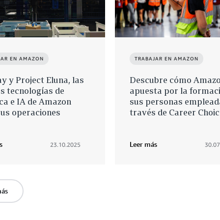
JAR EN AMAZON
TRABAJAR EN AMAZON
ay y Project Eluna, las
Descubre cómo Amaz
s tecnologías de
apuesta por la formac
ica e IA de Amazon
sus personas emplead
sus operaciones
través de Career Choic
s
Leer más
23.10.2025
30.07
más