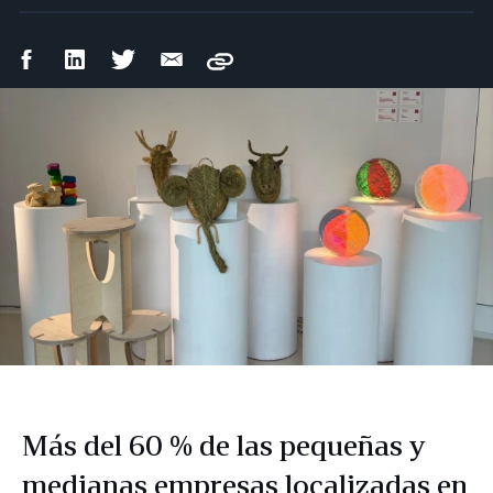
Compartir
Compartir
Compartir
Compartir
Copy
en
en
en
por
Facebook
LinkedIn
Twitter
correo
electrónico
Más del 60 % de las pequeñas y
medianas empresas localizadas en