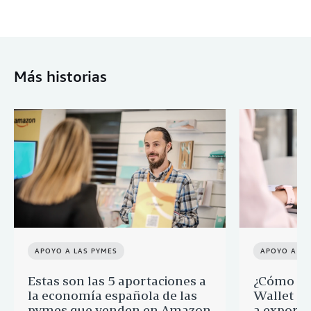
Más historias
APOYO A LAS PYMES
APOYO A LA
Estas son las 5 aportaciones a
¿Cómo ay
la economía española de las
Wallet a 
pymes que venden en Amazon
a export