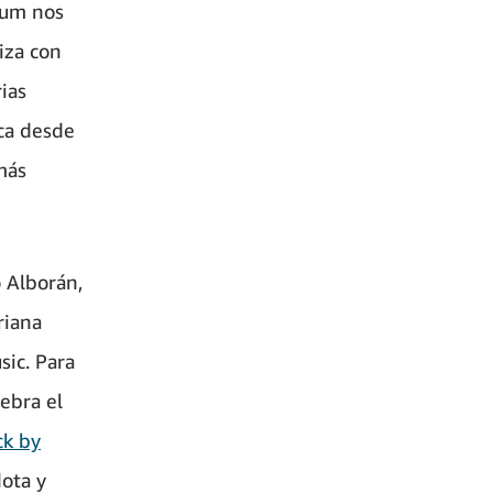
bum nos
iza con
ias
ica desde
más
o Alborán,
riana
ic. Para
ebra el
ck by
ota y