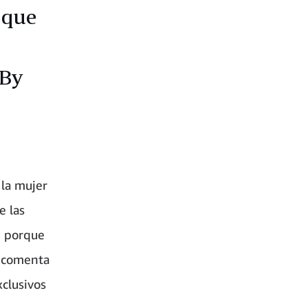
 que
 By
 la mujer
e las
, porque
, comenta
xclusivos