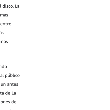
 disco. La
emas
 entre
ás
imos
ando
al público
 un antes
ta de La
llones de