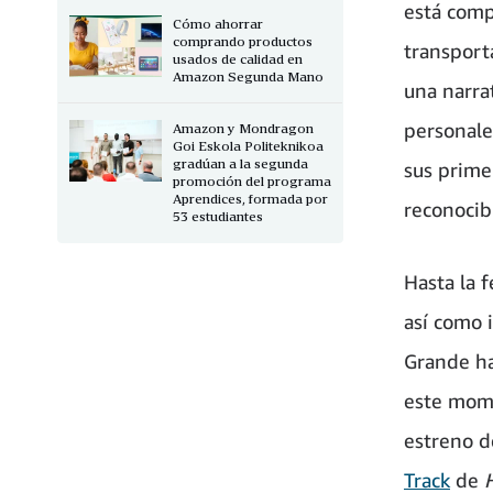
está comp
Cómo ahorrar
comprando productos
transport
usados de calidad en
Amazon Segunda Mano
una narra
personale
Amazon y Mondragon
Goi Eskola Politeknikoa
gradúan a la segunda
sus prime
promoción del programa
Aprendices, formada por
reconocib
53 estudiantes
Hasta la 
así como i
Grande ha
este mome
estreno d
Track
de