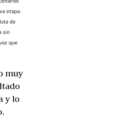
cenarios
va etapa.
ista de
a sin
 voz que
to muy
ltado
a y lo
o.