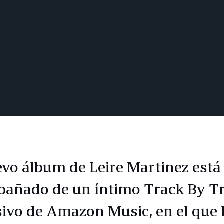
evo álbum de Leire Martinez está
añado de un íntimo Track By T
sivo de Amazon Music, en el que 