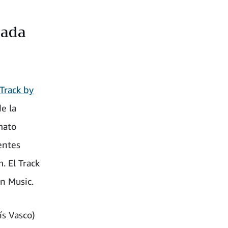
cada
Track by
de la
mato
entes
. El Track
n Music.
ís Vasco)