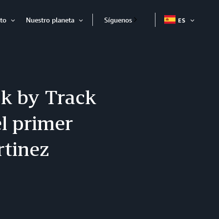
to
Nuestro planeta
Síguenos
ES
EXPAND
Expandir
Expandir
k by Track
el primer
rtinez