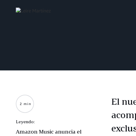
El nu
2 min
acomp
Leyendo:
exclu
Amazon Music anuncia el