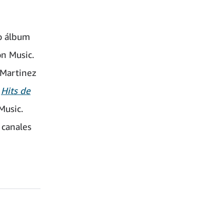
o álbum
on Music.
 Martinez
y
Hits de
Music.
 canales