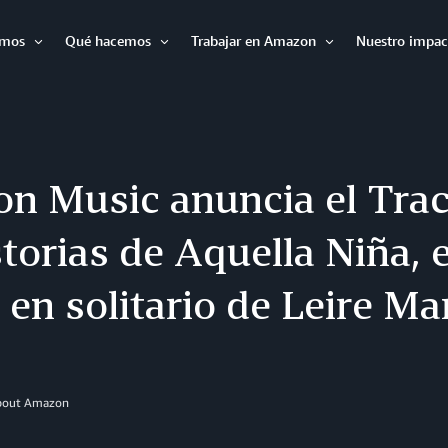
omos
Qué hacemos
Trabajar en Amazon
Nuestro impac
Expandir
Expandir
Expandir
n Music anuncia el Trac
torias de Aquella Niña, 
en solitario de Leire Ma
About Amazon