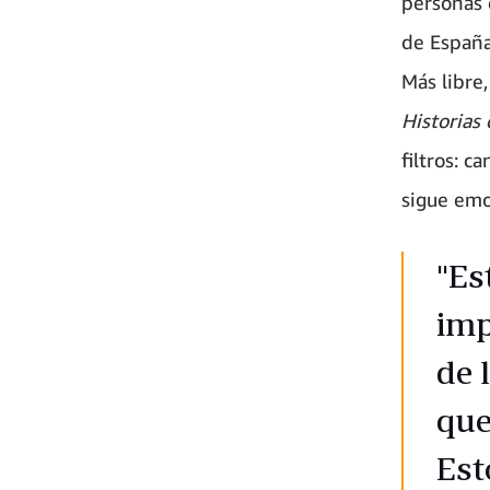
personas 
de España
Más libre
Historias
filtros: c
sigue emo
"Es
imp
de 
que
Est