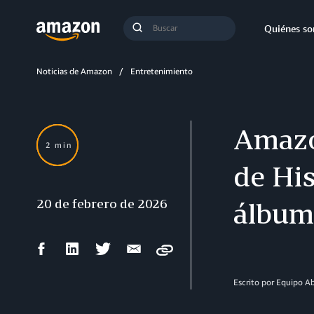
Búsqueda
Quiénes s
Enviar
búsqueda
Noticias de Amazon
Entretenimiento
Amazo
2 min
de His
20 de febrero de 2026
álbum 
Compartir
Compartir
Compartir
Compartir
Copy
en
en
en
por
Facebook
LinkedIn
Twitter
correo
Escrito por Equipo 
electrónico