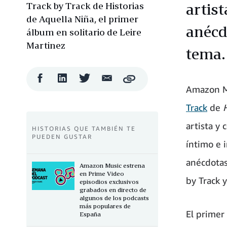
Track by Track de Historias
artist
de Aquella Niña, el primer
anécd
álbum en solitario de Leire
Martinez
tema.
Compartir
Compartir
Compartir
Compartir
Copy
en
en
en
por
Amazon Mu
Facebook
LinkedIn
Twitter
correo
electrónico
Track
de
H
artista y
HISTORIAS QUE TAMBIÉN TE
PUEDEN GUSTAR
íntimo e 
anécdotas
Amazon Music estrena
en Prime Video
by Track 
episodios exclusivos
grabados en directo de
algunos de los podcasts
más populares de
El primer
España