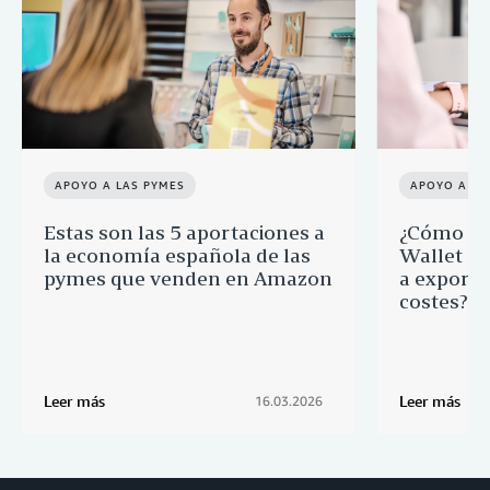
APOYO A LAS PYMES
APOYO A LA
Estas son las 5 aportaciones a
¿Cómo ay
la economía española de las
Wallet a 
pymes que venden en Amazon
a export
costes?
Leer más
Leer más
16.03.2026