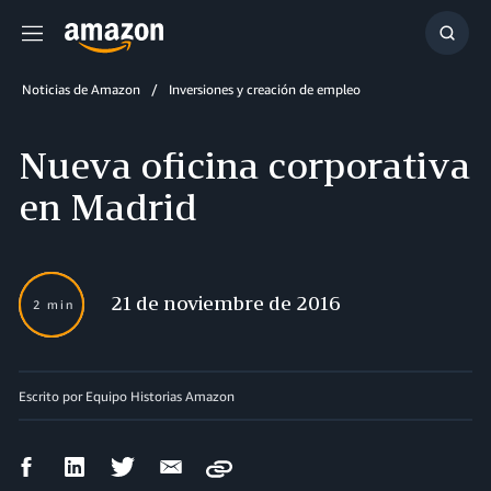
Menú
Mostr
búsq
Noticias de Amazon
Inversiones y creación de empleo
Nueva oficina corporativa
en Madrid
21 de noviembre de 2016
2 min
Escrito por Equipo Historias Amazon
Compartir
Compartir
Compartir
Compartir
Copy
en
en
en
por