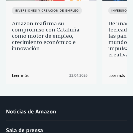
INVERSIONES Y CREACIÓN DE EMPLEO
INVERSIONE
Amazon reafirma su
De unas 
compromiso con Cataluña
tecleadas
como motor de empleo,
las pantal
crecimiento económico e
mundo: 
innovación
impulsa l
creativas
Leer más
Leer más
22.04.2026
Noticias de Amazon
Sala de prensa