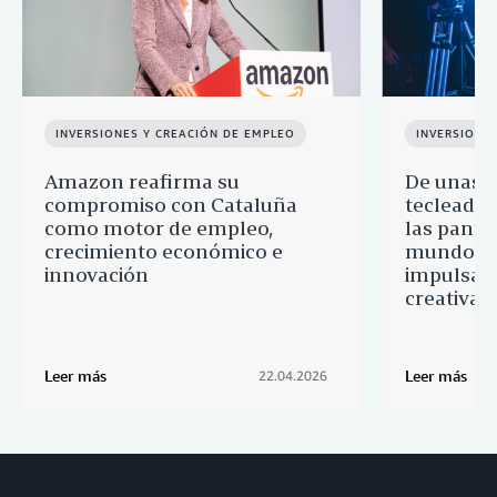
INVERSIONES Y CREACIÓN DE EMPLEO
INVERSIONE
Amazon reafirma su
De unas 
compromiso con Cataluña
tecleadas
como motor de empleo,
las pantal
crecimiento económico e
mundo: 
innovación
impulsa l
creativas
Leer más
Leer más
22.04.2026