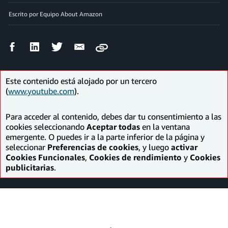
Escrito por Equipo About Amazon
Compartir
Compartir
Compartir
Compartir
Copy
en
en
en
por
Facebook
LinkedIn
Twitter
correo
electrónico
Este contenido está alojado por un tercero
(
www.youtube.com
).
Para acceder al contenido, debes dar tu consentimiento a las
cookies seleccionando
Aceptar todas
en la ventana
emergente. O puedes ir a la parte inferior de la página y
seleccionar
Preferencias de cookies
, y luego
activar
Cookies Funcionales
,
Cookies de rendimiento
y
Cookies
publicitarias
.