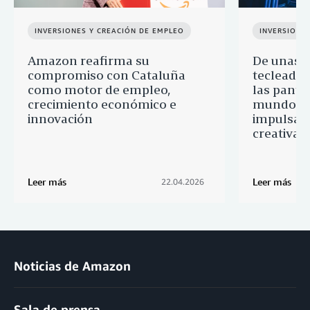
INVERSIONES Y CREACIÓN DE EMPLEO
INVERSIONE
Amazon reafirma su
De unas 
compromiso con Cataluña
tecleadas
como motor de empleo,
las pantal
crecimiento económico e
mundo: 
innovación
impulsa l
creativas
Leer más
Leer más
22.04.2026
Noticias de Amazon
Sala de prensa