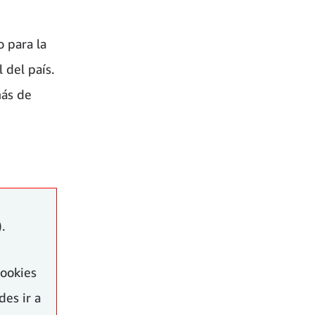
 para la
 del país.
más de
).
cookies
es ir a