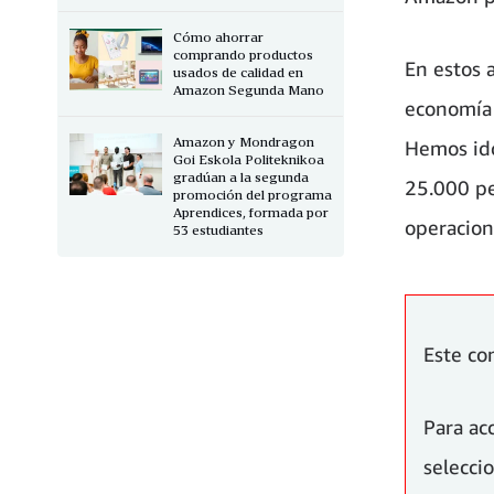
Cómo ahorrar
comprando productos
En estos 
usados de calidad en
Amazon Segunda Mano
economía 
Amazon y Mondragon
Hemos ido
Goi Eskola Politeknikoa
gradúan a la segunda
25.000 pe
promoción del programa
Aprendices, formada por
operacione
53 estudiantes
Este co
Para ac
selecc