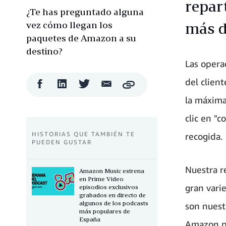
repar
¿Te has preguntado alguna
vez cómo llegan los
más d
paquetes de Amazon a su
destino?
Las opera
del clien
Compartir
Compartir
Compartir
Compartir
Copy
en
en
en
por
la máxima
Facebook
LinkedIn
Twitter
correo
electrónico
clic en "
HISTORIAS QUE TAMBIÉN TE
recogida.
PUEDEN GUSTAR
Nuestra r
Amazon Music estrena
en Prime Video
gran vari
episodios exclusivos
grabados en directo de
algunos de los podcasts
son nuest
más populares de
España
Amazon pa