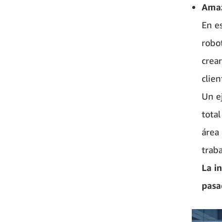
Amaz
En e
robo
crea
clien
Un ej
tota
área
traba
La i
pasa