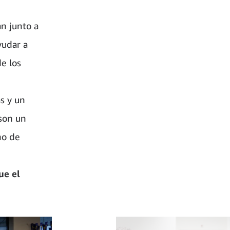
n junto a
yudar a
e los
as y un
son un
no de
ue el