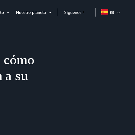
to
Nuestro planeta
Síguenos
ES
EXPAND
Expandir
Expandir
z cómo
 a su