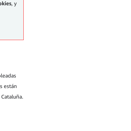
okies
, y
pleadas
s están
 Cataluña.