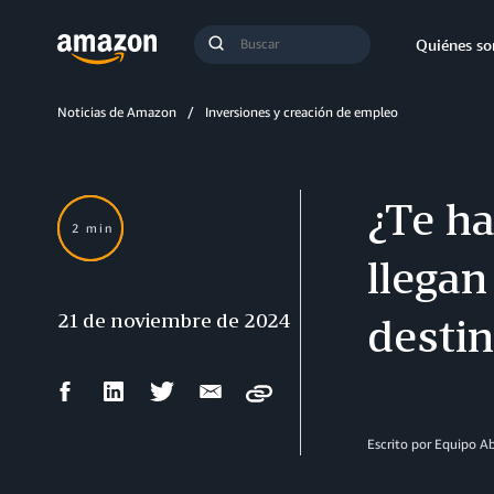
Búsqueda
Quiénes s
Enviar
búsqueda
Noticias de Amazon
Inversiones y creación de empleo
¿Te h
2 min
llega
21 de noviembre de 2024
desti
Compartir
Compartir
Compartir
Compartir
Copy
en
en
en
por
Facebook
LinkedIn
Twitter
correo
Escrito por Equipo 
electrónico