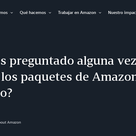
omos
Qué hacemos
Trabajar en Amazon
Nuestro impac
Expandir
Expandir
Expandir
as preguntado alguna ve
n los paquetes de Amazon
no?
About Amazon