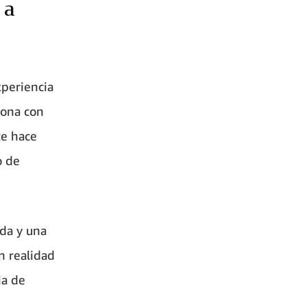
 a
xperiencia
iona con
te hace
o de
ada y una
n realidad
ia de