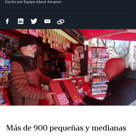
Escrito por Equipo About Amazon
Compartir
Compartir
Compartir
Compartir
Copy
en
en
en
por
Facebook
LinkedIn
Twitter
correo
electrónico
Más de 900 pequeñas y medianas