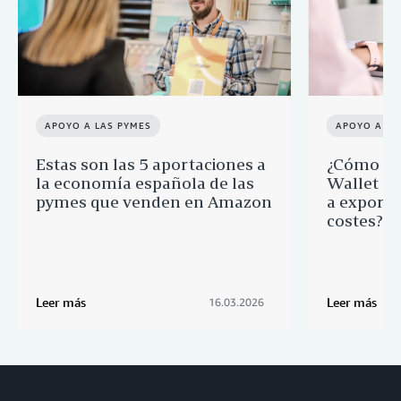
APOYO A LAS PYMES
APOYO A LA
Estas son las 5 aportaciones a
¿Cómo ay
la economía española de las
Wallet a 
pymes que venden en Amazon
a export
costes?
Leer más
Leer más
16.03.2026