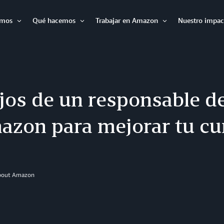
omos
Qué hacemos
Trabajar en Amazon
Nuestro impac
Expandir
Expandir
Expandir
jos de un responsable de
azon para mejorar tu cu
About Amazon