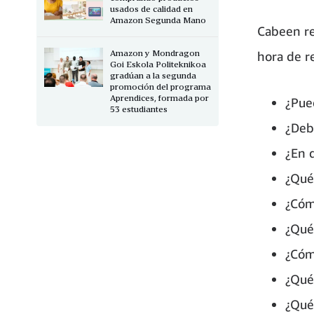
usados de calidad en
Amazon Segunda Mano
Cabeen re
Amazon y Mondragon
hora de re
Goi Eskola Politeknikoa
gradúan a la segunda
promoción del programa
Aprendices, formada por
¿Pue
53 estudiantes
¿Deb
¿En 
¿Qué
¿Cóm
¿Qué
¿Cóm
¿Qué
¿Qué