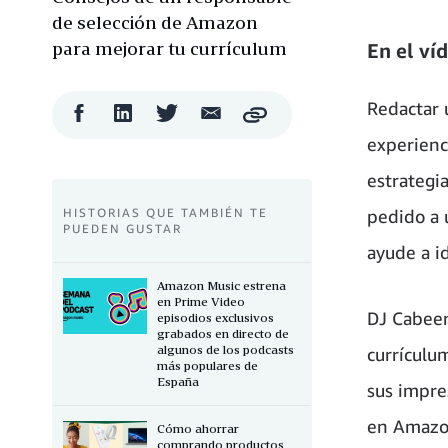
de selección de Amazon
para mejorar tu currículum
En el ví
Redactar 
Compartir
Compartir
Compartir
Compartir
Copy
en
en
en
por
experienc
Facebook
LinkedIn
Twitter
correo
electrónico
estrategi
HISTORIAS QUE TAMBIÉN TE
pedido a 
PUEDEN GUSTAR
ayude a id
Amazon Music estrena
en Prime Video
DJ Cabeen
episodios exclusivos
grabados en directo de
algunos de los podcasts
currículum
más populares de
España
sus impre
en Amazon
Cómo ahorrar
comprando productos