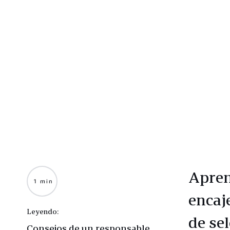
Apren
1 min
encaj
Leyendo:
de se
Consejos de un responsable