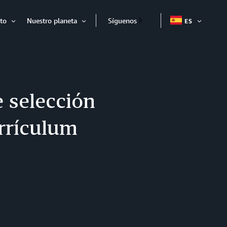
to
Nuestro planeta
Síguenos
ES
EXPAND
Expandir
Expandir
 selección
rrículum