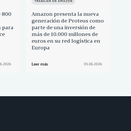
TRABAJAR EN AMAZON
TR
e 800
Amazon presenta la nueva
Ama
generación de Proteus como
Esp
 para
parte de una inversión de
car
ce
más de 10.000 millones de
Lin
euros en su red logística en
Europa
Leer más
Leer
06.2026
05.06.2026