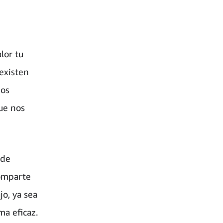
lor tu
 existen
mos
ue nos
 de
comparte
o, ya sea
ma eficaz.