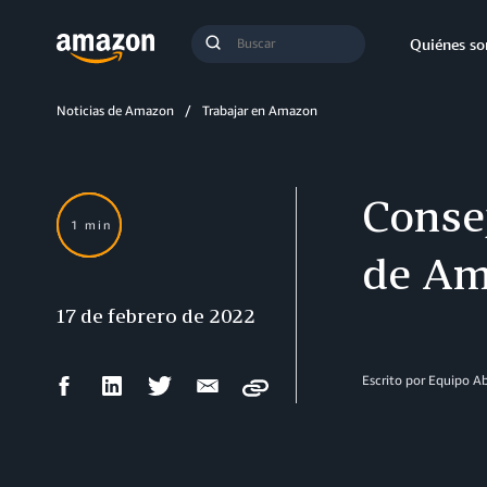
Búsqueda
Quiénes s
Enviar
búsqueda
Noticias de Amazon
Trabajar en Amazon
Conse
1 min
de Am
17 de febrero de 2022
Compartir
Compartir
Compartir
Compartir
Escrito por Equipo 
Copy
en
en
en
por
Facebook
LinkedIn
Twitter
correo
electrónico