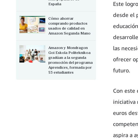
Este logr
España
desde el p
Cómo ahorrar
comprando productos
educación
usados de calidad en
Amazon Segunda Mano
desarroll
las neces
Amazon y Mondragon
Goi Eskola Politeknikoa
gradúan a la segunda
ofrecer o
promoción del programa
Aprendices, formada por
futuro.
53 estudiantes
Con este 
iniciativ
euros des
competenc
aspira a 