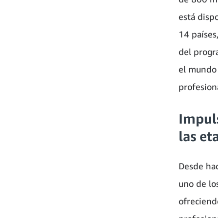
está disp
14 países
del progr
el mundo 
profesiona
Impuls
las et
Desde ha
uno de lo
ofreciend