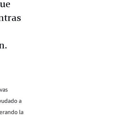
que
ntras
n.
vas
yudado a
erando la