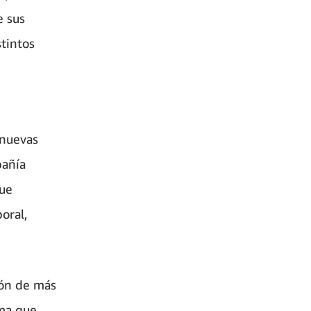
e sus
tintos
 nuevas
pañía
que
oral,
ión de más
ama que