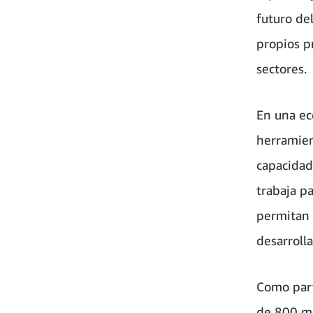
futuro de
propios p
sectores.
En una ec
herramien
capacidad
trabaja p
permitan 
desarroll
Como part
de 800 mi