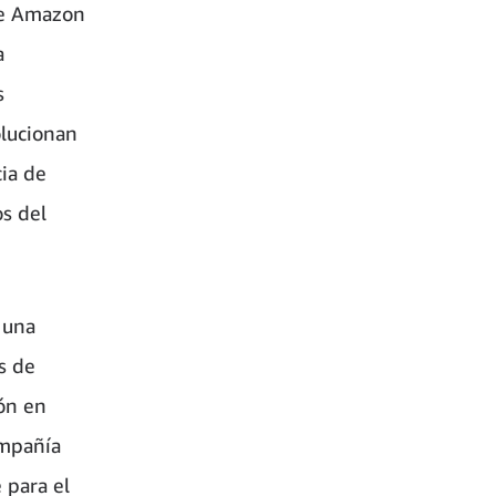
 de Amazon
a
s
olucionan
cia de
s del
, una
s de
ión en
ompañía
 para el