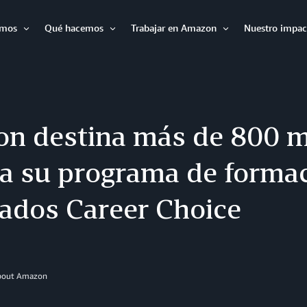
omos
Qué hacemos
Trabajar en Amazon
Nuestro impac
Expandir
Expandir
Expandir
n destina más de 800 m
 a su programa de forma
ados Career Choice
About Amazon