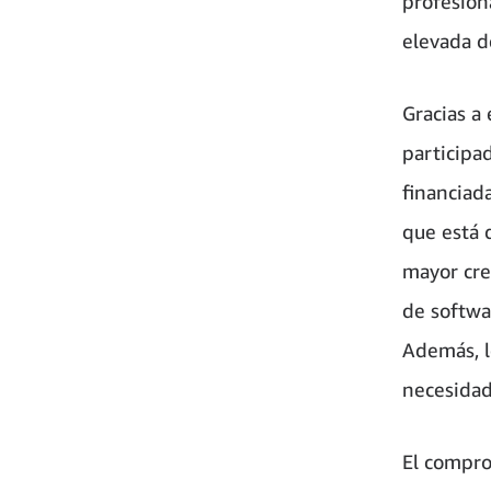
profesion
elevada d
Gracias a
participa
financiad
que está 
mayor cre
de softwar
Además, l
necesidad
El compro