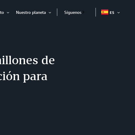
to
Nuestro planeta
Síguenos
ES
EXPAND
Expandir
Expandir
illones de
ción para