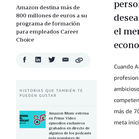
perso
Amazon destina más de
800 millones de euros a su
desea
programa de formación
el me
para empleados Career
Choice
econo
Compartir
Compartir
Compartir
Compartir
Copy
en
en
en
por
Cuando Am
Facebook
LinkedIn
Twitter
correo
electrónico
profesion
ambicioso
HISTORIAS QUE TAMBIÉN TE
PUEDEN GUSTAR
competenc
más de 7
Amazon Music estrena
en Prime Video
meta inic
episodios exclusivos
grabados en directo de
algunos de los podcasts
más populares de