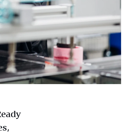
Ready
es,