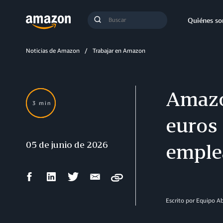
Búsqueda
Quiénes s
Enviar
búsqueda
Noticias de Amazon
Trabajar en Amazon
Amazo
3 min
euros
05 de junio de 2026
emple
Compartir
Compartir
Compartir
Compartir
Copy
en
en
en
por
Facebook
LinkedIn
Twitter
correo
Escrito por Equipo 
electrónico