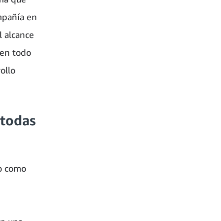
mpañía en
l alcance
 en todo
ollo
 todas
o como