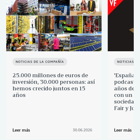
NOTICIAS DE LA COMPAÑÍA
NOTICIAS D
25.000 millones de euros de
'España p
inversión, 30.000 personas: así
podcast q
hemos crecido juntos en 15
años de 
años
con un re
sociedad 
Fair y Ju
Leer más
Leer más
30.06.2026