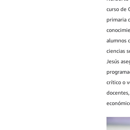
curso de 
primaria 
conocimie
alumnos d
ciencias s
Jesús ase
programac
crítico o
docentes,
económic