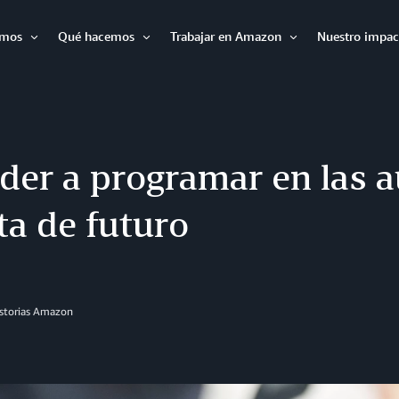
omos
Qué hacemos
Trabajar en Amazon
Nuestro impac
Expandir
Expandir
Expandir
er a programar en las a
ta de futuro
istorias Amazon