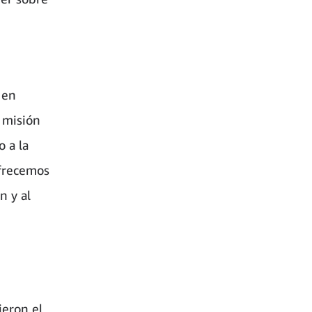
 en
a misión
 a la
frecemos
n y al
ieron el