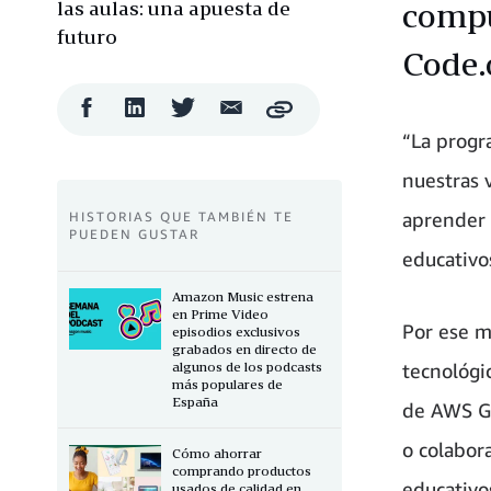
las aulas: una apuesta de
compu
futuro
Code.
Compartir
Compartir
Compartir
Compartir
Copy
en
en
en
por
“La progra
Facebook
LinkedIn
Twitter
correo
electrónico
nuestras 
aprender 
HISTORIAS QUE TAMBIÉN TE
PUEDEN GUSTAR
educativo
Amazon Music estrena
en Prime Video
Por ese m
episodios exclusivos
grabados en directo de
algunos de los podcasts
tecnológi
más populares de
España
de AWS Ge
o colabor
Cómo ahorrar
comprando productos
educativo
usados de calidad en