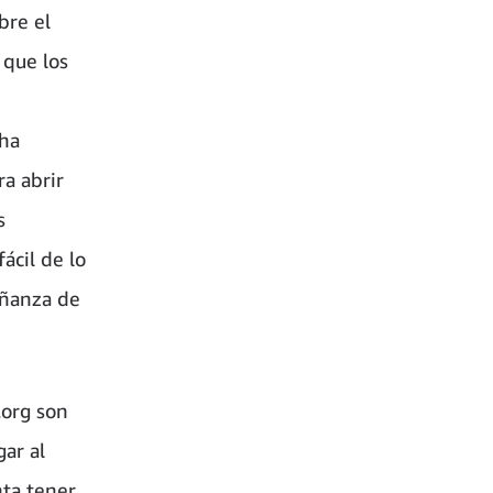
bre el
 que los
 ha
a abrir
s
cil de lo
eñanza de
.org son
ar al
nta tener