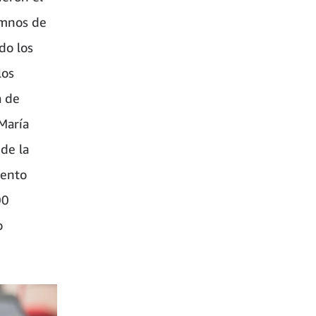
umnos de
do los
los
a de
 María
 de la
iento
00
o