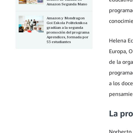
Amazon Segunda Mano
programac
Amazon y Mondragon
conocimie
Goi Eskola Politeknikoa
gradúan a la segunda
promoción del programa
Aprendices, formada por
Helena Ec
53 estudiantes
Europa, O
de la org
programac
a los doce
pensamien
La pr
Norberto 