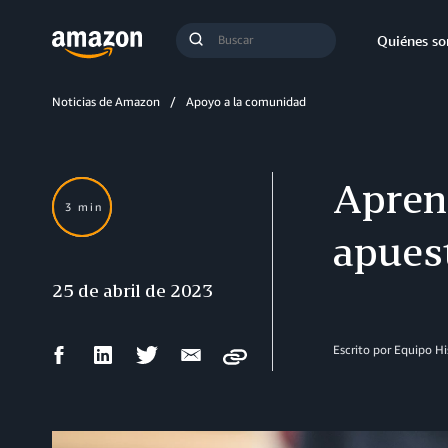
Búsqueda
Quiénes s
Enviar
búsqueda
Noticias de Amazon
Apoyo a la comunidad
Aprend
3 min
apues
25 de abril de 2023
Compartir
Compartir
Compartir
Compartir
Escrito por Equipo H
Copy
en
en
en
por
Facebook
LinkedIn
Twitter
correo
electrónico