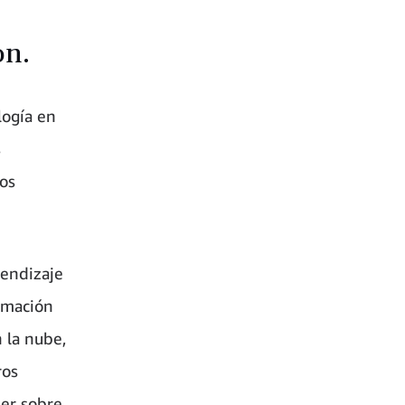
on.
logía en
s
tos
endizaje
ormación
 la nube,
ros
er sobre