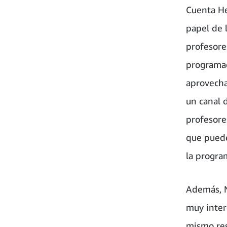
Cuenta He
papel de 
profesores
programac
aprovecha
un canal 
profesore
que puede
la progra
Además, N
muy inter
mismo res