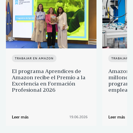
TRABAJAR EN AMAZON
TRABAJAR E
El programa Aprendices de
Amazon d
Amazon recibe el Premio a la
millones 
Excelencia en Formación
programa
Profesional 2026
empleado
Leer más
Leer más
19.06.2026