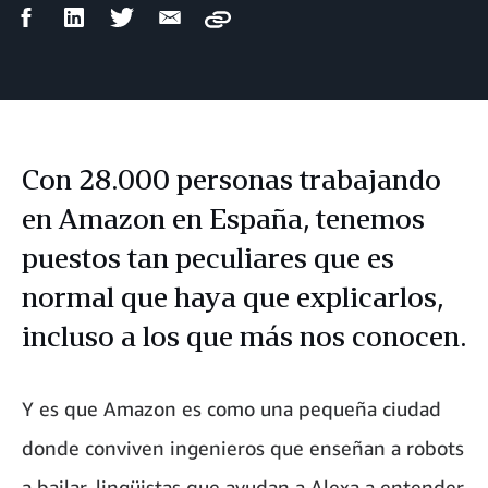
Compartir
Compartir
Compartir
Compartir
Copy
en
en
en
por
Facebook
LinkedIn
Twitter
correo
electrónico
Con 28.000 personas trabajando
en Amazon en España, tenemos
puestos tan peculiares que es
normal que haya que explicarlos,
incluso a los que más nos conocen.
Y es que Amazon es como una pequeña ciudad
donde conviven ingenieros que enseñan a robots
a bailar, lingüistas que ayudan a Alexa a entender