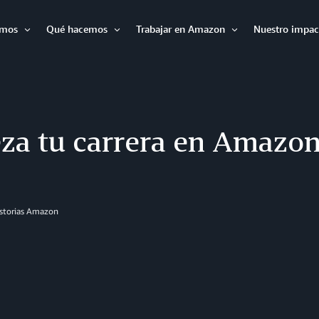
omos
Qué hacemos
Trabajar en Amazon
Nuestro impac
Expandir
Expandir
Expandir
za tu carrera en Amazo
istorias Amazon