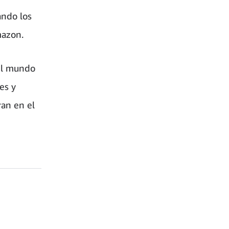
ando los
mazon.
el mundo
es y
an en el