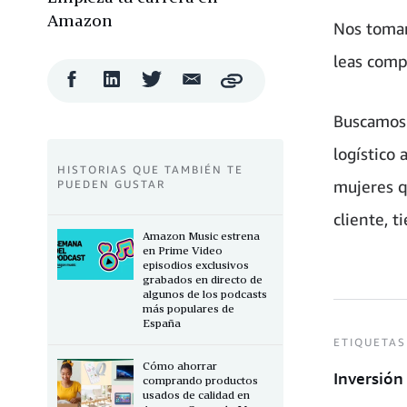
Amazon
Nos toma
leas comp
Compartir
Compartir
Compartir
Compartir
Copy
en
en
en
por
Facebook
LinkedIn
Twitter
correo
Buscamos 
electrónico
logístico
HISTORIAS QUE TAMBIÉN TE
mujeres q
PUEDEN GUSTAR
cliente, 
Amazon Music estrena
en Prime Video
episodios exclusivos
grabados en directo de
algunos de los podcasts
más populares de
España
ETIQUETAS
Cómo ahorrar
Inversión
comprando productos
usados de calidad en