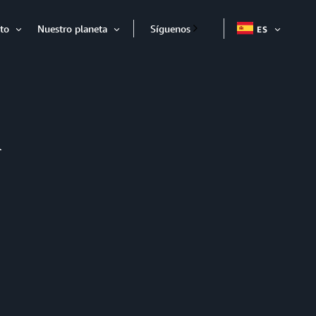
to
Nuestro planeta
Síguenos
ES
EXPAND
Expandir
Expandir
n