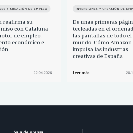
NES Y CREACIÓN DE EMPLEO
INVERSIONES Y CREACIÓN DE EM
 reafirma su
De unas primeras pági
miso con Cataluña
tecleadas en el ordenad
otor de empleo,
las pantallas de todo el
ento económico e
mundo: Cómo Amazon
ión
impulsa las industrias
creativas de España
Leer más
22.04.2026
20.
Sala de prensa