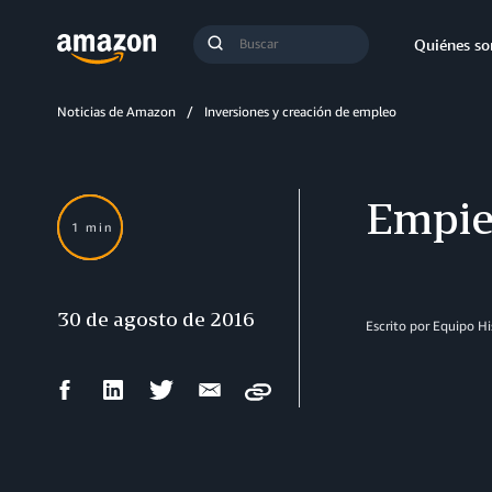
Búsqueda
Quiénes s
Enviar
búsqueda
Noticias de Amazon
Inversiones y creación de empleo
Empie
1 min
30 de agosto de 2016
Escrito por Equipo H
Compartir
Compartir
Compartir
Compartir
Copy
en
en
en
por
Facebook
LinkedIn
Twitter
correo
electrónico