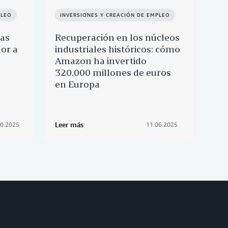
PLEO
INVERSIONES Y CREACIÓN DE EMPLEO
IN
nas
Recuperación en los núcleos
10 
or a
industriales históricos: cómo
nue
Amazon ha invertido
soc
320.000 millones de euros
en Europa
Leer más
Leer
10.2025
11.06.2025