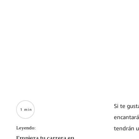
Si te gust
1 min
encantará
tendrán u
Leyendo:
Empieza tu carrera en