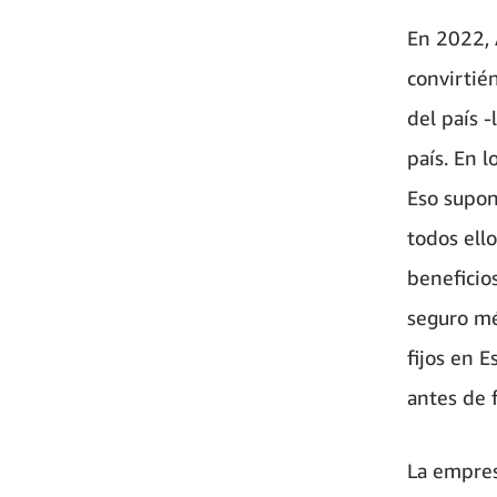
En 2022, 
convirtié
del país 
país. En 
Eso supon
todos ell
beneficio
seguro mé
fijos en 
antes de 
La empres