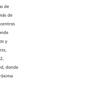
as de
más de
 centros
donde
os y
ess,
2,
id, donde
próxima