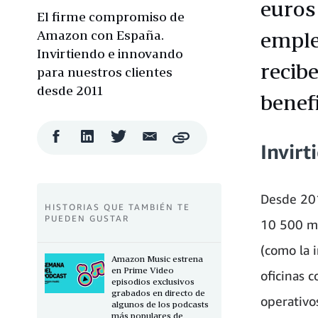
euros
El firme compromiso de
Amazon con España.
emple
Invirtiendo e innovando
recib
para nuestros clientes
desde 2011
benefi
Compartir
Compartir
Compartir
Compartir
Copy
Invirt
en
en
en
por
Facebook
LinkedIn
Twitter
correo
electrónico
Desde 201
HISTORIAS QUE TAMBIÉN TE
PUEDEN GUSTAR
10 500 mil
(como la i
Amazon Music estrena
en Prime Video
oficinas c
episodios exclusivos
grabados en directo de
operativo
algunos de los podcasts
más populares de