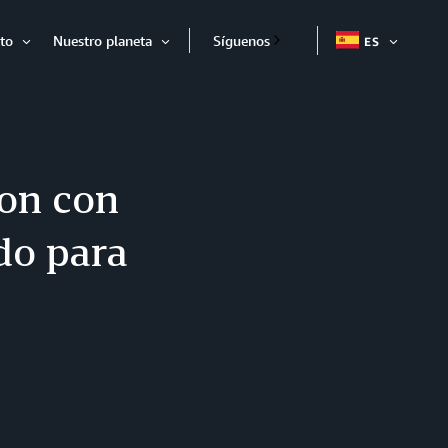
to
Nuestro planeta
Síguenos
ES
EXPAND
Expandir
Expandir
on con
do para