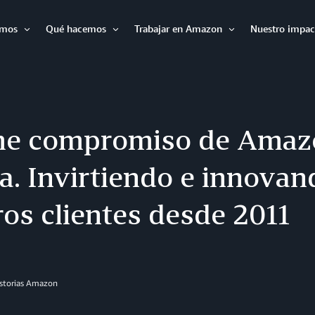
omos
Qué hacemos
Trabajar en Amazon
Nuestro impac
Expandir
Expandir
Expandir
rme compromiso de Amaz
a. Invirtiendo e innovan
os clientes desde 2011
istorias Amazon