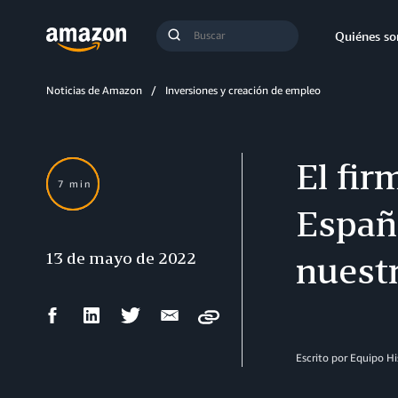
Búsqueda
Quiénes s
Enviar
búsqueda
Noticias de Amazon
Inversiones y creación de empleo
El fi
7 min
Españ
13 de mayo de 2022
nuestr
Compartir
Compartir
Compartir
Compartir
Copy
en
en
en
por
Facebook
LinkedIn
Twitter
correo
Escrito por Equipo H
electrónico