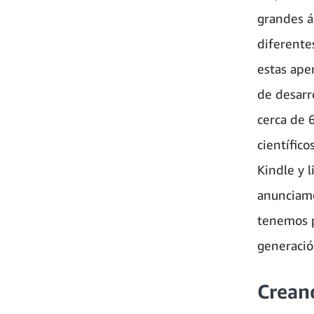
grandes á
diferente
estas ape
de desarr
cerca de 
científic
Kindle y l
anunciamo
tenemos p
generació
Crean