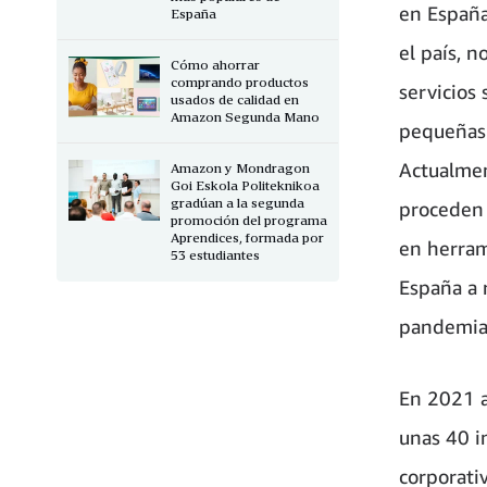
en España
España
el país, n
Cómo ahorrar
comprando productos
servicios
usados de calidad en
Amazon Segunda Mano
pequeñas
Actualmen
Amazon y Mondragon
Goi Eskola Politeknikoa
gradúan a la segunda
proceden 
promoción del programa
Aprendices, formada por
en herram
53 estudiantes
España a 
pandemia 
En 2021 a
unas 40 i
corporati