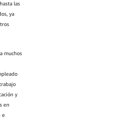
hasta las
os, ya
tros
ra muchos
mpleado
trabajo
cación y
s en
n e