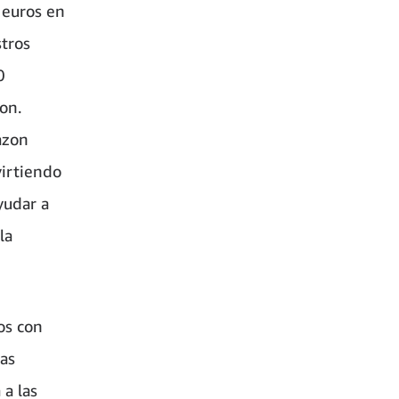
 euros en
stros
0
on.
azon
virtiendo
yudar a
la
os con
nas
 a las