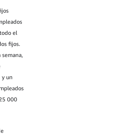
ijos
empleados
todo el
s fijos.
a semana,
e
n y un
empleados
 25 000
de