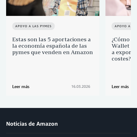
APOYO A LAS PYMES
APOYO A LA
Estas son las 5 aportaciones a
¿Cómo ay
la economía española de las
Wallet a 
pymes que venden en Amazon
a export
costes?
Leer más
Leer más
16.03.2026
Noticias de Amazon