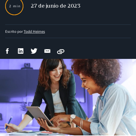
27 de junio de 2023
2 min
Escrito por
Todd Heimes
Compartir
Compartir
Compartir
Compartir
Copy
en
en
en
por
Facebook
LinkedIn
Twitter
correo
electrónico