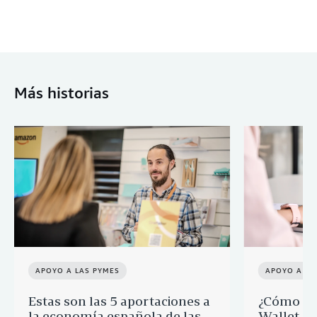
Más historias
APOYO A LAS PYMES
APOYO A LA
Estas son las 5 aportaciones a
¿Cómo ay
la economía española de las
Wallet a 