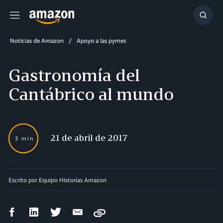
Menú
Mostr
búsq
Noticias de Amazon
Apoyo a las pymes
Gastronomía del
Cantábrico al mundo
21 de abril de 2017
3 min
Escrito por Equipo Historias Amazon
Compartir
Compartir
Compartir
Compartir
Copy
en
en
en
por