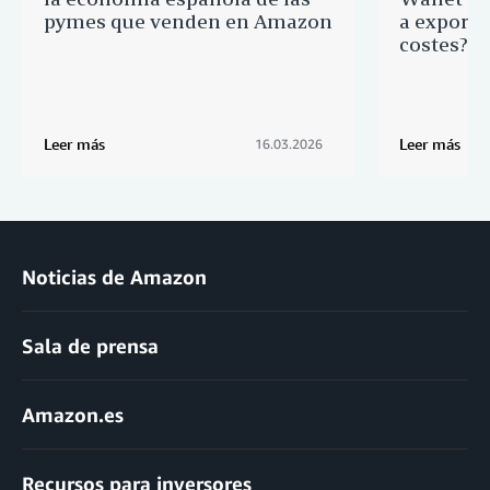
pymes que venden en Amazon
a export
costes?
Leer más
Leer más
16.03.2026
Noticias de Amazon
Sala de prensa
Amazon.es
Recursos para inversores