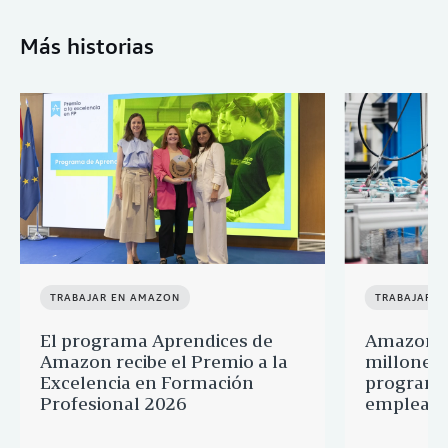
Más historias
TRABAJAR EN AMAZON
TRABAJAR E
El programa Aprendices de
Amazon d
Amazon recibe el Premio a la
millones 
Excelencia en Formación
programa
Profesional 2026
empleado