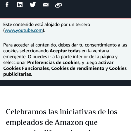
Compartir
Compartir
Compartir
Compartir
Copy
en
en
en
por
Facebook
LinkedIn
Twitter
correo
electrónico
Este contenido está alojado por un tercero
(
www.youtube.com
).
Para acceder al contenido, debes dar tu consentimiento a las
cookies seleccionando
Aceptar todas
en la ventana
emergente. O puedes ir a la parte inferior de la página y
seleccionar
Preferencias de cookies
, y luego
activar
Cookies Funcionales
,
Cookies de rendimiento
y
Cookies
publicitarias
.
Celebramos las iniciativas de los
empleados de Amazon que