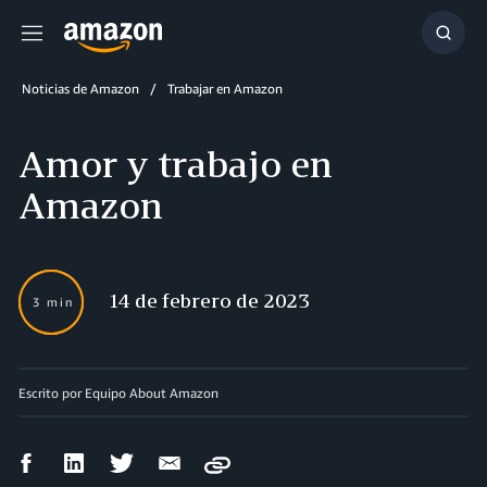
Menú
Mostr
búsq
Noticias de Amazon
Trabajar en Amazon
Amor y trabajo en
Amazon
14 de febrero de 2023
3 min
Escrito por Equipo About Amazon
Compartir
Compartir
Compartir
Compartir
Copy
en
en
en
por