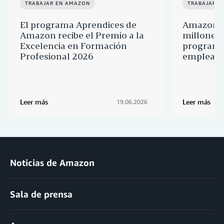
TRABAJAR EN AMAZON
TRABAJAR E
El programa Aprendices de
Amazon d
Amazon recibe el Premio a la
millones 
Excelencia en Formación
programa
Profesional 2026
empleado
Leer más
Leer más
19.06.2026
Noticias de Amazon
Sala de prensa