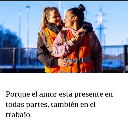
Facebook
LinkedIn
Twitter
correo
electrónico
Porque el amor está presente en
todas partes, también en el
trabajo.