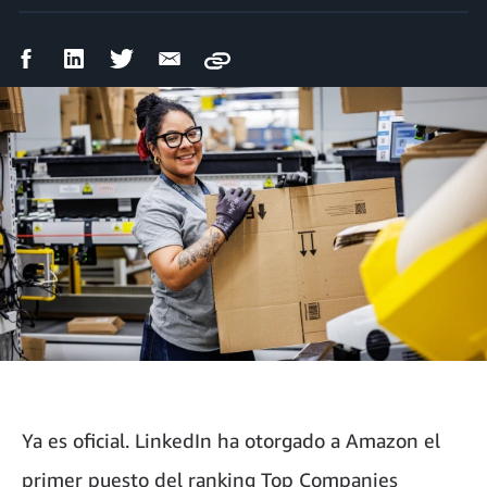
Compartir
Compartir
Compartir
Compartir
Copy
en
en
en
por
Facebook
LinkedIn
Twitter
correo
electrónico
Ya es oficial. LinkedIn ha otorgado a Amazon el
primer puesto del ranking Top Companies