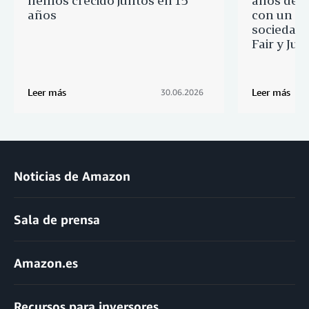
hemos crecido juntos en 15
años de 
años
con un re
sociedad 
Fair y Ju
Leer más
Leer más
30.06.2026
Noticias de Amazon
Sala de prensa
Amazon.es
Recursos para inversores