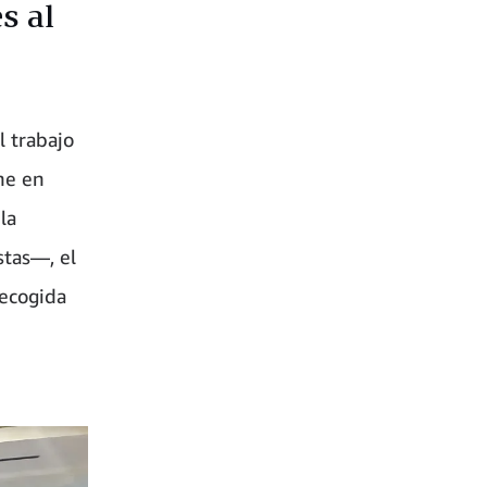
s al
l trabajo
ne en
la
tas—, el
recogida