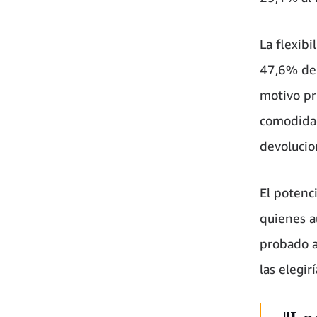
La flexibi
47,6% de 
motivo pri
comodidad
devolucio
El potenc
quienes a
probado a
las elegir