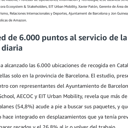
tora Ecosystem & Stakeholders, EIT Urban Mobility, Xavier Patón, Gerente de Área 
ismo, Relaciones Internacionales y Deportes, Ajuntament de Barcelona y Jon Guinea
úblicas de Amazon.
d de 6.000 puntos al servicio de la
 diaria
 alcanzado las 6.000 ubicaciones de recogida en Cata
ellas solo en la provincia de Barcelona. El estudio, pre
tro con representantes del Ayuntamiento de Barcelon
School, AECOC y EIT Urban Mobility, revela que más de
talanes (54,8%) acude a pie a buscar sus paquetes, y qu
o hace integrado en desplazamientos que ya tenía previ
acer recados y el 26,8% al ir o volver del trabajo.