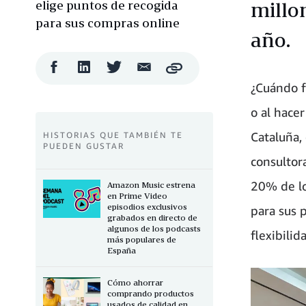
elige puntos de recogida
millo
para sus compras online
año.
Compartir
Compartir
Compartir
Compartir
Copy
en
en
en
por
¿Cuándo f
Facebook
LinkedIn
Twitter
correo
electrónico
o al hace
Cataluña,
HISTORIAS QUE TAMBIÉN TE
PUEDEN GUSTAR
consulto
20% de lo
Amazon Music estrena
en Prime Video
episodios exclusivos
para sus p
grabados en directo de
algunos de los podcasts
flexibilid
más populares de
España
Cómo ahorrar
comprando productos
usados de calidad en