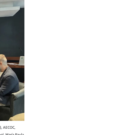
M), AECOC,
ol, María Paula