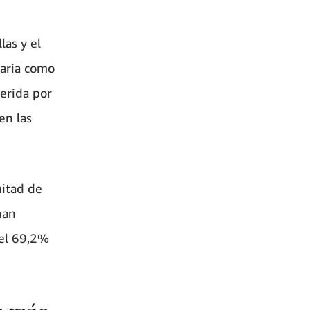
las y el
raria como
ferida por
en las
mitad de
han
 el 69,2%