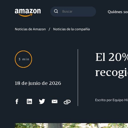
Búsqueda
Quiénes s
Enviar
búsqueda
Noticias de Amazon
Noticias de la compañía
El 20%
3 min
recog
18 de junio de 2026
Compartir
Compartir
Compartir
Compartir
Escrito por Equipo H
Copy
en
en
en
por
Facebook
LinkedIn
Twitter
correo
electrónico