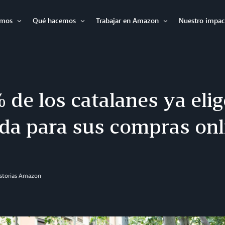
omos
Qué hacemos
Trabajar en Amazon
Nuestro impac
Expandir
Expandir
Expandir
 de los catalanes ya eli
ida para sus compras onl
istorias Amazon