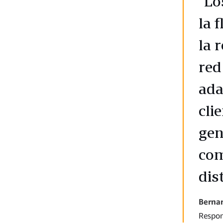
"Lo
la 
la 
red
ada
cli
gen
com
dis
Berna
Respon