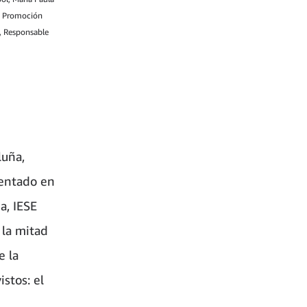
de Promoción
, Responsable
luña,
sentado en
a, IESE
 la mitad
e la
stos: el