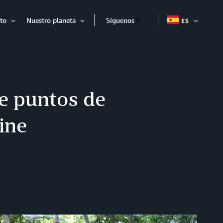
to
Nuestro planeta
Síguenos
ES
EXPAND
Expandir
Expandir
ge puntos de
ine