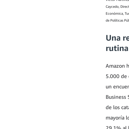
Caycedo, Direc
Económica, Tur
de Políticas P
Una re
rutina
Amazon ha
5.000 de 
un encuen
Business 
de los ca
mayoría l
29,1% al h