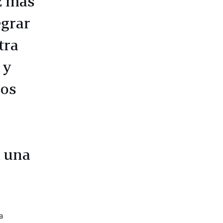
z más
egrar
tra
 y
ros
a una
a