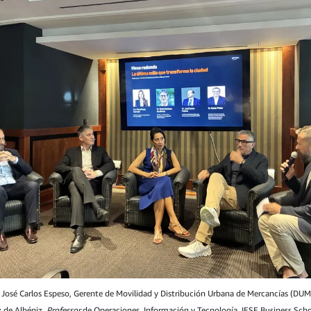
: José Carlos Espeso, Gerente de Movilidad y Distribución Urbana de Mercancías (DU
z de Albéniz,
Professor
de Operaciones, Información y Tecnología, IESE Business Scho