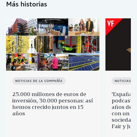
Más historias
NOTICIAS DE LA COMPAÑÍA
NOTICIAS D
25.000 millones de euros de
'España p
inversión, 30.000 personas: así
podcast q
hemos crecido juntos en 15
años de 
años
con un re
sociedad 
Fair y Ju