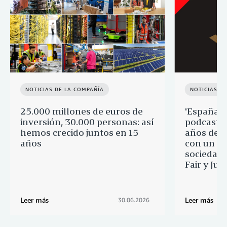
NOTICIAS DE LA COMPAÑÍA
NOTICIAS D
25.000 millones de euros de
'España p
inversión, 30.000 personas: así
podcast q
hemos crecido juntos en 15
años de 
años
con un re
sociedad 
Fair y Ju
Leer más
Leer más
30.06.2026