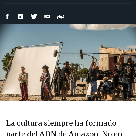
Compartir
Compartir
Compartir
Compartir
Copy
en
en
en
por
Facebook
LinkedIn
Twitter
correo
electrónico
La cultura siempre ha formado
parte del ADN de Amazon. No en