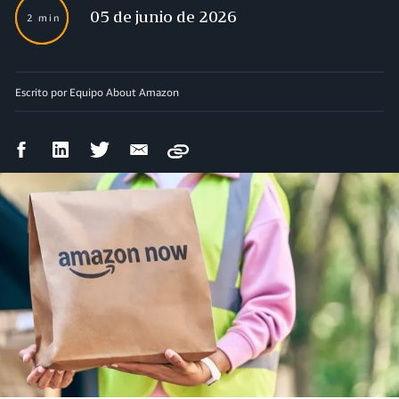
05 de junio de 2026
2 min
Escrito por Equipo About Amazon
Compartir
Compartir
Compartir
Compartir
Copy
en
en
en
por
Facebook
LinkedIn
Twitter
correo
electrónico