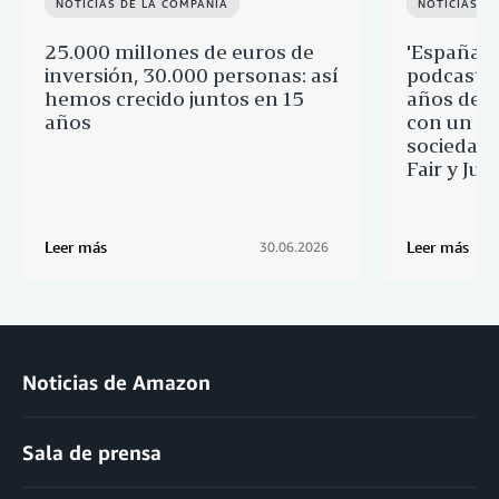
NOTICIAS DE LA COMPAÑÍA
NOTICIAS D
25.000 millones de euros de
'España p
inversión, 30.000 personas: así
podcast q
hemos crecido juntos en 15
años de 
años
con un re
sociedad 
Fair y Ju
Leer más
Leer más
30.06.2026
Noticias de Amazon
Sala de prensa