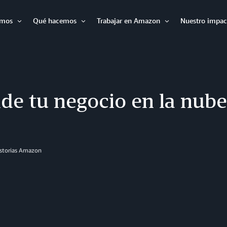
omos
Qué hacemos
Trabajar en Amazon
Nuestro impac
Expandir
Expandir
Expandir
de tu negocio en la nube
istorias Amazon