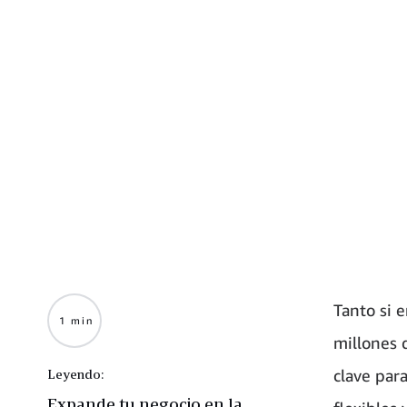
Tanto si 
1 min
millones 
clave par
Leyendo:
Expande tu negocio en la