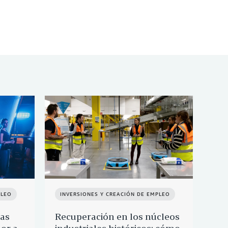
PLEO
INVERSIONES Y CREACIÓN DE EMPLEO
IN
nas
Recuperación en los núcleos
10 