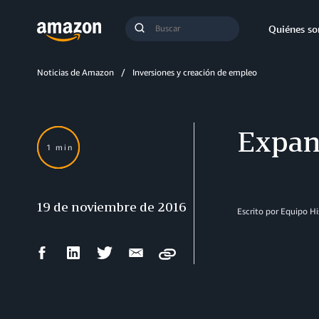
Búsqueda
Quiénes s
Enviar
búsqueda
Noticias de Amazon
Inversiones y creación de empleo
Expan
1 min
19 de noviembre de 2016
Escrito por Equipo H
Compartir
Compartir
Compartir
Compartir
Copy
en
en
en
por
Facebook
LinkedIn
Twitter
correo
electrónico