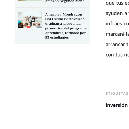
Amazon Segunda Mano
que tus e
ayuden a 
Amazon y Mondragon
Goi Eskola Politeknikoa
infraestr
gradúan a la segunda
promoción del programa
Aprendices, formada por
marcará l
53 estudiantes
arrancar 
con tus n
ETIQUETAS
Inversión