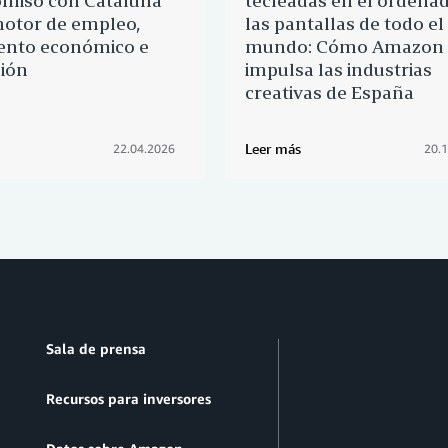
miso con Cataluña
tecleadas en el ordenad
otor de empleo,
las pantallas de todo el
ento económico e
mundo: Cómo Amazon
ión
impulsa las industrias
creativas de España
Leer más
22.04.2026
20.
Sala de prensa
Recursos para inversores