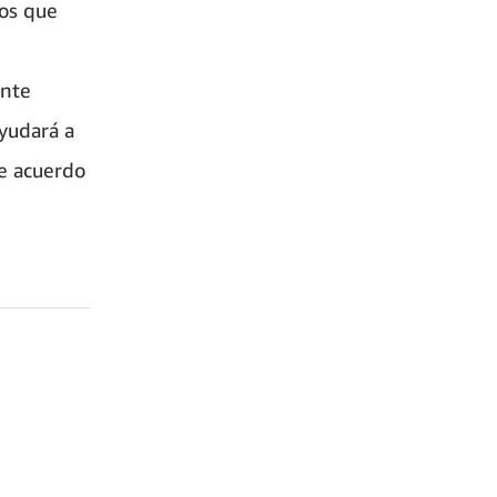
tos que
ente
yudará a
de acuerdo