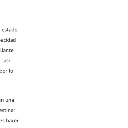
 estado
pacidad
llante
 casi
por lo
en una
estinar
es hacer