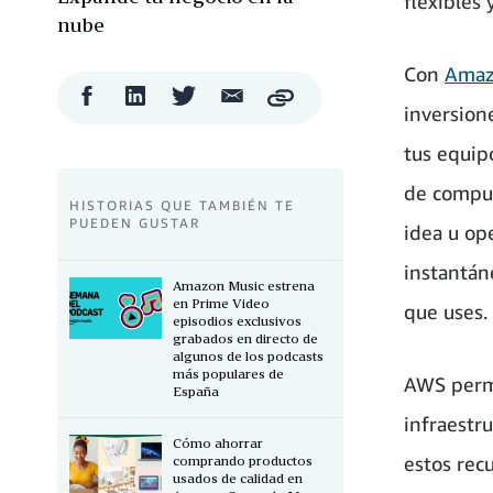
flexibles 
nube
Con
Amaz
Compartir
Compartir
Compartir
Compartir
Copy
inversion
en
en
en
por
Facebook
LinkedIn
Twitter
correo
tus equip
electrónico
de comput
HISTORIAS QUE TAMBIÉN TE
PUEDEN GUSTAR
idea u op
instantán
Amazon Music estrena
en Prime Video
que uses.
episodios exclusivos
grabados en directo de
algunos de los podcasts
más populares de
AWS permi
España
infraestr
Cómo ahorrar
estos rec
comprando productos
usados de calidad en