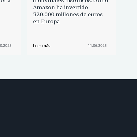
or a
industriales históricos: cómo
nue
Amazon ha invertido
soc
320.000 millones de euros
en Europa
Leer más
Leer
10.2025
11.06.2025