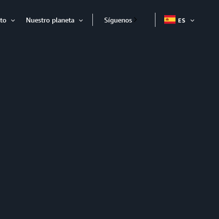
to
Nuestro planeta
Síguenos
ES
EXPAND
Expandir
Expandir