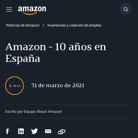
Menú
Mostr
búsq
Noticias de Amazon
Inversiones y creación de empleo
Amazon - 10 años en
España
31 de marzo de 2021
8 min
Escrito por Equipo About Amazon
Compartir
Compartir
Compartir
Compartir
Copy
en
en
en
por