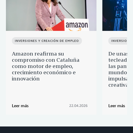
INVERSIONES Y CREACIÓN DE EMPLEO
INVERSIONE
Amazon reafirma su
De unas 
compromiso con Cataluña
tecleadas
como motor de empleo,
las pantal
crecimiento económico e
mundo: 
innovación
impulsa l
creativas
Leer más
Leer más
22.04.2026