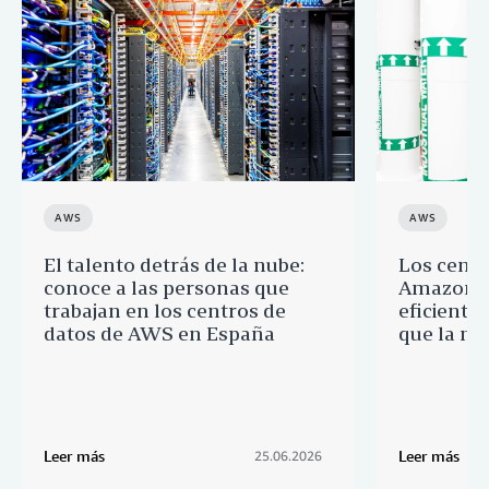
AWS
AWS
El talento detrás de la nube:
Los centr
conoce a las personas que
Amazon s
trabajan en los centros de
eficientes
datos de AWS en España
que la me
Leer más
Leer más
25.06.2026