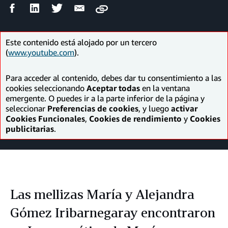
Compartir
Compartir
Compartir
Compartir
Copy
en
en
en
por
Facebook
LinkedIn
Twitter
correo
electrónico
Este contenido está alojado por un tercero
(
www.youtube.com
).
Para acceder al contenido, debes dar tu consentimiento a las
cookies seleccionando
Aceptar todas
en la ventana
emergente. O puedes ir a la parte inferior de la página y
seleccionar
Preferencias de cookies
, y luego
activar
Cookies Funcionales
,
Cookies de rendimiento
y
Cookies
publicitarias
.
Las mellizas María y Alejandra
Gómez Iribarnegaray encontraron