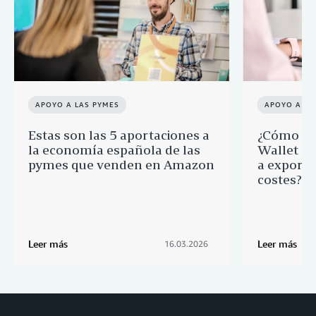
APOYO A LAS PYMES
APOYO A LA
Estas son las 5 aportaciones a
¿Cómo ay
la economía española de las
Wallet a 
pymes que venden en Amazon
a export
costes?
Leer más
Leer más
16.03.2026