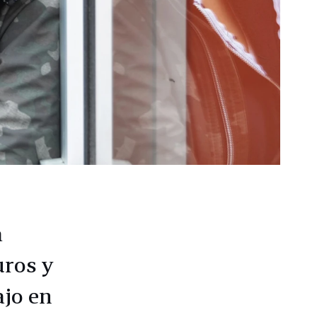
a
uros y
ajo en