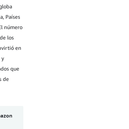
globa
a, Países
 El número
de los
virtió en
 y
ados que
s de
mazon