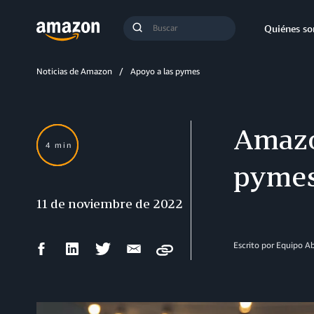
Búsqueda
Quiénes s
Enviar
búsqueda
Noticias de Amazon
Apoyo a las pymes
Amazo
4 min
pymes
11 de noviembre de 2022
Compartir
Compartir
Compartir
Compartir
Escrito por Equipo 
Copy
en
en
en
por
Facebook
LinkedIn
Twitter
correo
electrónico