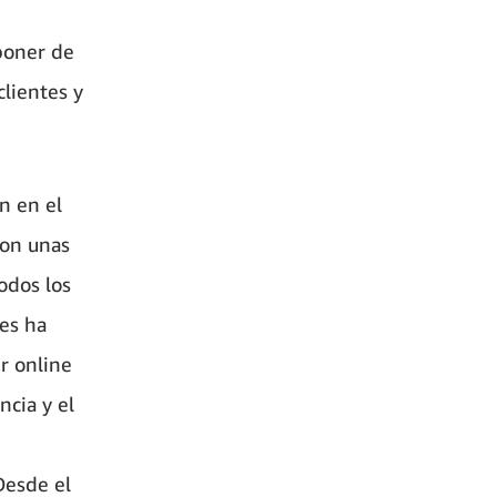
poner de
clientes y
n en el
con unas
odos los
les ha
r online
ncia y el
Desde el