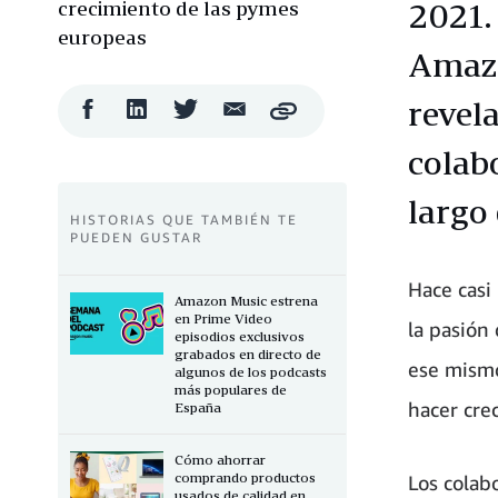
crecimiento de las pymes
2021.
europeas
Amazo
revel
Compartir
Compartir
Compartir
Compartir
Copy
en
en
en
por
Facebook
LinkedIn
Twitter
correo
colab
electrónico
largo 
HISTORIAS QUE TAMBIÉN TE
PUEDEN GUSTAR
Hace casi
Amazon Music estrena
en Prime Video
la pasión
episodios exclusivos
grabados en directo de
ese mism
algunos de los podcasts
más populares de
hacer cre
España
Cómo ahorrar
comprando productos
Los colab
usados de calidad en