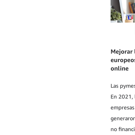
Mejorar 
europeos
online
Las pymes
En 2021, 
empresas 
generaron
no financi