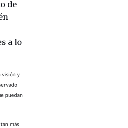
to de
én
s a lo
 visión y
servado
ue puedan
ntan más