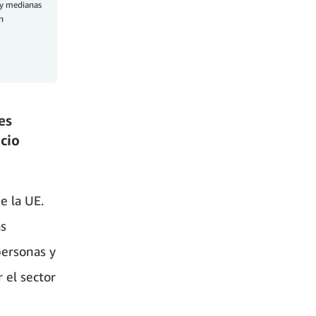
 y medianas
n
es
cio
 la UE.
as
personas y
 el sector