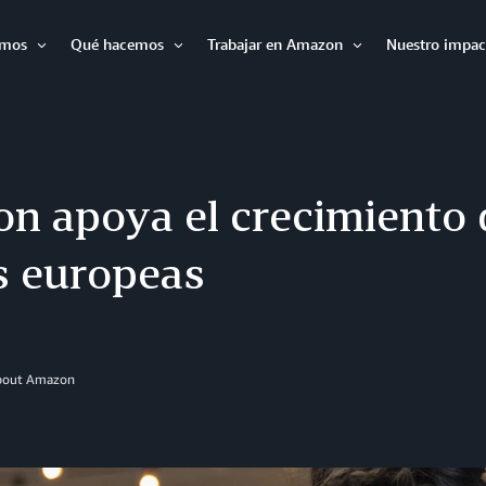
omos
Qué hacemos
Trabajar en Amazon
Nuestro impac
Expandir
Expandir
Expandir
n apoya el crecimiento 
 europeas
About Amazon