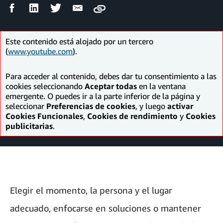
Compartir
Compartir
Compartir
Compartir
Copy
en
en
en
por
Facebook
LinkedIn
Twitter
correo
electrónico
Este contenido está alojado por un tercero
(
www.youtube.com
).
Para acceder al contenido, debes dar tu consentimiento a las
cookies seleccionando
Aceptar todas
en la ventana
emergente. O puedes ir a la parte inferior de la página y
seleccionar
Preferencias de cookies
, y luego
activar
Cookies Funcionales
,
Cookies de rendimiento
y
Cookies
publicitarias
.
Elegir el momento, la persona y el lugar
adecuado, enfocarse en soluciones o mantener