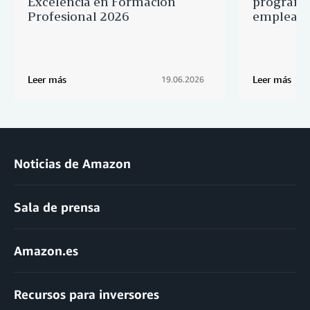
Excelencia en Formación
programa
Profesional 2026
empleado
Leer más
Leer más
19.06.2026
Noticias de Amazon
Sala de prensa
Amazon.es
Recursos para inversores