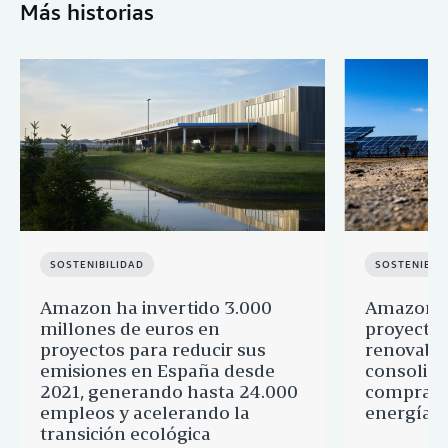
Más historias
SOSTENIBILIDAD
SOSTENIBIL
Amazon ha invertido 3.000
Amazon a
millones de euros en
proyectos
proyectos para reducir sus
renovable
emisiones en España desde
consolid
2021, generando hasta 24.000
comprado
empleos y acelerando la
energía l
transición ecológica