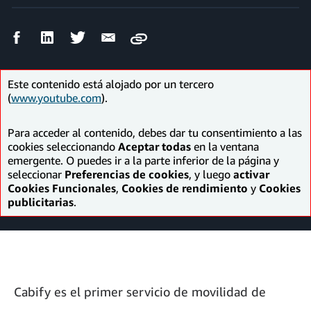
Compartir
Compartir
Compartir
Compartir
Copy
en
en
en
por
Facebook
LinkedIn
Twitter
correo
electrónico
Este contenido está alojado por un tercero
(
www.youtube.com
).
Para acceder al contenido, debes dar tu consentimiento a las
cookies seleccionando
Aceptar todas
en la ventana
emergente. O puedes ir a la parte inferior de la página y
seleccionar
Preferencias de cookies
, y luego
activar
Cookies Funcionales
,
Cookies de rendimiento
y
Cookies
publicitarias
.
Cabify es el primer servicio de movilidad de