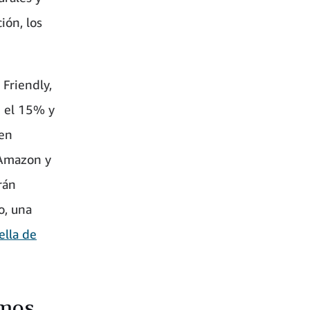
ión, los
 Friendly,
e el 15% y
yen
 Amazon y
rán
, una
ella de
emos