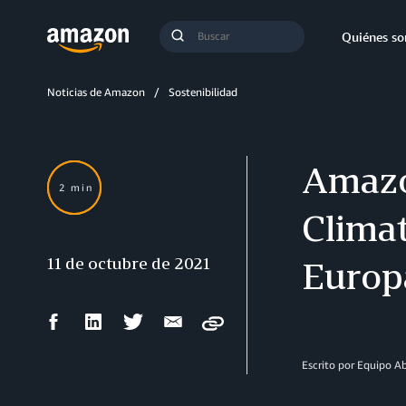
Búsqueda
Quiénes s
Enviar
búsqueda
Noticias de Amazon
Sostenibilidad
Amazo
2 min
Climat
11 de octubre de 2021
Europ
Compartir
Compartir
Compartir
Compartir
Copy
en
en
en
por
Facebook
LinkedIn
Twitter
correo
Escrito por Equipo 
electrónico