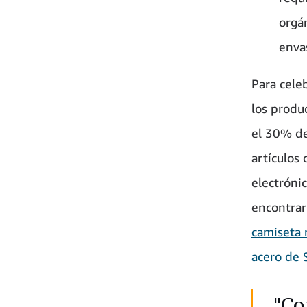
orgán
envas
Para cele
los produ
el 30% de
artículos
electrónic
encontrar
camiseta 
acero de 
"Co