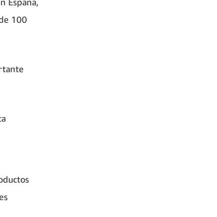
en España,
 de 100
rtante
ca
roductos
es