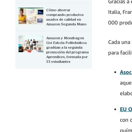
Gracias a
Cómo ahorrar
Italia, F
comprando productos
usados de calidad en
000 produ
Amazon Segunda Mano
Amazon y Mondragon
Cada una 
Goi Eskola Politeknikoa
gradúan a la segunda
para faci
promoción del programa
Aprendices, formada por
53 estudiantes
Asoc
aque
elab
EU O
con 
quím