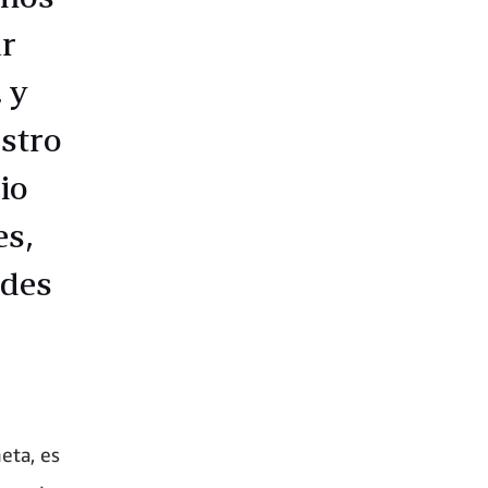
ar
 y
estro
io
es,
ades
eta, es