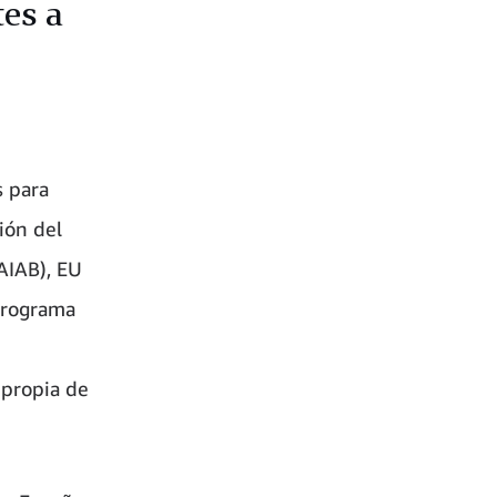
tes a
s para
ión del
(AIAB), EU
 programa
 propia de