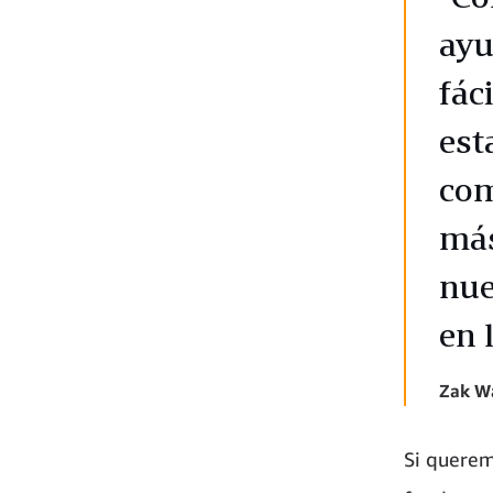
ayu
fác
est
com
más
nue
en 
Zak Wa
Si querem