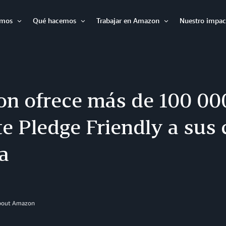
omos
Qué hacemos
Trabajar en Amazon
Nuestro impac
Expandir
Expandir
Expandir
n ofrece más de 100 00
e Pledge Friendly a sus 
a
About Amazon