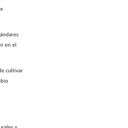
de
tándares
n en el
e cultivar
mbio
urales y