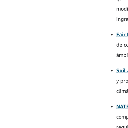
modi
ingr
Fair 
de c
ámbit
Soil 
y pr
climá
NAT
comp
requi