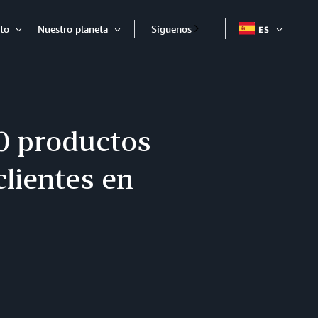
to
Nuestro planeta
Síguenos
ES
EXPAND
Expandir
Expandir
0 productos
clientes en