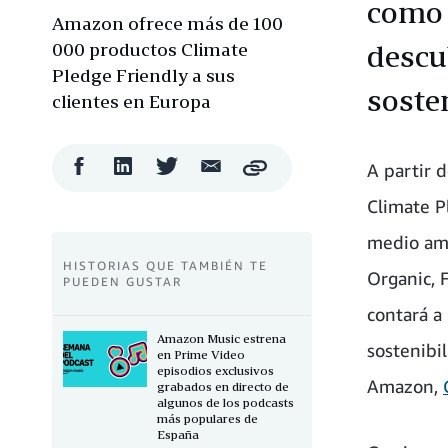
como 
Amazon ofrece más de 100
000 productos Climate
descu
Pledge Friendly a sus
soste
clientes en Europa
Compartir
Compartir
Compartir
Compartir
A partir 
Copy
en
en
en
por
Facebook
LinkedIn
Twitter
correo
Climate P
electrónico
medio amb
HISTORIAS QUE TAMBIÉN TE
Organic, F
PUEDEN GUSTAR
contará a 
Amazon Music estrena
sostenibi
en Prime Video
episodios exclusivos
Amazon,
grabados en directo de
algunos de los podcasts
más populares de
España