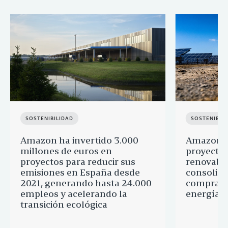
SOSTENIBILIDAD
SOSTENIBIL
Amazon ha invertido 3.000
Amazon a
millones de euros en
proyectos
proyectos para reducir sus
renovable
emisiones en España desde
consolid
2021, generando hasta 24.000
comprado
empleos y acelerando la
energía l
transición ecológica